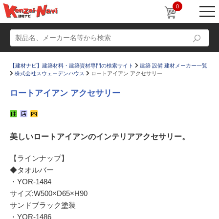
0
【建材ナビ】建築材料・建築資材専門の検索サイト
建築 設備 建材メーカー一覧
株式会社スウェーデンハウス
ロートアイアン アクセサリー
ロートアイアン アクセサリー
動画
ショールーム
美しいロートアイアンのインテリアアクセサリー。
かたなび
コラム
すまいリング
設計士インタビュー
【ラインナップ】
◆タオルバー
Q＆A
販売・施工代理店募集
・YOR-1484
お気に入り
サイズ:W500×D65×H90
サンドブラック塗装
・YOR-1486