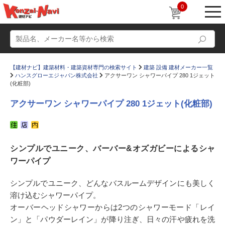
0
【建材ナビ】建築材料・建築資材専門の検索サイト
建築 設備 建材メーカー一覧
ハンスグローエジャパン株式会社
アクサーワン シャワーパイプ 280 1ジェット
(化粧部)
アクサーワン シャワーパイプ 280 1ジェット(化粧部)
動画
ショールーム
かたなび
コラム
シンプルでユニーク、バーバー&オズガビーによるシャ
ワーパイプ
すまいリング
設計士インタビュー
Q＆A
販売・施工代理店募集
シンプルでユニーク、どんなバスルームデザインにも美しく
溶け込むシャワーパイプ。
お気に入り
オーバーヘッドシャワーからは2つのシャワーモード「レイ
ン」と「パウダーレイン」が降り注ぎ、日々の汗や疲れを洗