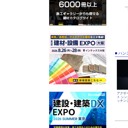
■ ハ
アクサ
ト シ
ッチン