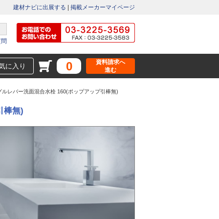
建材ナビに出展する
|
掲載メーカーマイページ
質問
資料請求へ
0
気に入り
進む
ルレバー洗面混合水栓 160(ポップアップ引棒無)
引棒無)