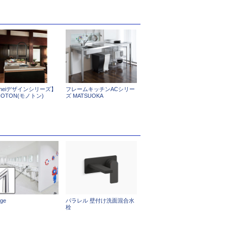
ʌneiデザインシリーズ】
フレームキッチンACシリー
NOTON(モノトン)
ズ MATSUOKA
ge
パラレル 壁付け洗面混合水
栓