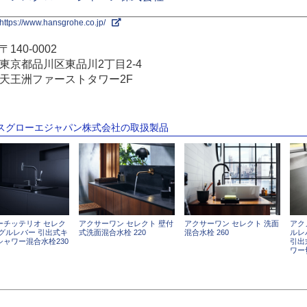
https://www.hansgrohe.co.jp/
〒140-0002
東京都品川区東品川2丁目2-4
天王洲ファーストタワー2F
ンスグローエジャパン株式会社の取扱製品
ーチッテリオ セレク
アクサーワン セレクト 壁付
アクサーワン セレクト 洗面
アク
ングルレバー 引出式キ
式洗面混合水栓 220
混合水栓 260
ルレ
シャワー混合水栓230
引出式
ワー