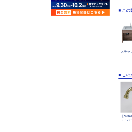
■ こ
ステップ
■ こ
【Mat
ト・ハ