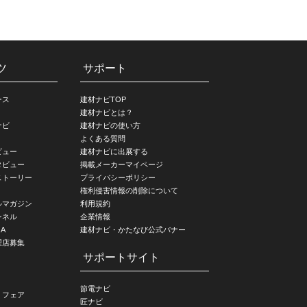
ツ
サポート
ース
建材ナビTOP
建材ナビとは？
ナビ
建材ナビの使い方
よくある質問
ビュー
建材ナビに出展する
タビュー
掲載メーカーマイページ
ストーリー
プライバシーポリシー
権利侵害情報の削除について
ルマガジン
利用規約
ンネル
企業情報
A
建材ナビ・かたなび公式バナー
理店募集
サポートサイト
節電ナビ
・フェア
匠ナビ