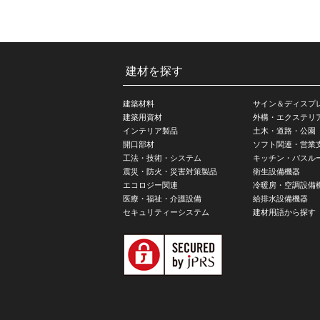
建材を探す
建築材料
サイン＆ディスプ
建築用資材
外構・エクステリ
インテリア製品
土木・道路・公園
開口部材
ソフト関連・営業
工法・技術・システム
キッチン・バスル
震災・防火・災害対策製品
衛生設備機器
エコロジー関連
冷暖房・空調設備
医療・福祉・介護設備
給排水設備機器
セキュリティーシステム
建材用語から探す