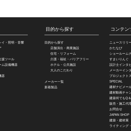
目的から探す
コンテン
レイ・照明・音響
目的から探す
ニュースリリ
ア
店舗演出・商業施設
かたなび
住宅・リフォーム
ショールーム
支援ツール
介護・福祉・バリアフリー
すまいりんぐ
ーム設備機器
ホテル・公共施設
設計士インタ
大人のこだわり
メーカーイン
機器
プロジェクト
SPECIAL
メーカー一覧
建材ナビメー
新着製品
建材動画チャ
建築何でもQ＆
販売・施工代
お問合せ
JAPAN SHOP
建築・建材展
ライティング