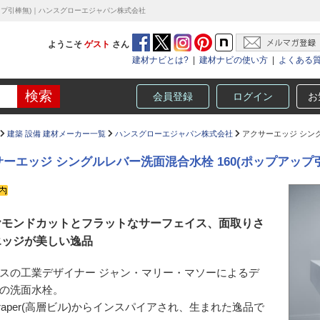
アップ引棒無)｜ハンスグローエジャパン株式会社
ようこそ
ゲスト
さん
建材ナビとは?
|
建材ナビの使い方
|
よくある
会員登録
ログイン
お
建築 設備 建材メーカー一覧
ハンスグローエジャパン株式会社
アクサーエッジ シング
ーエッジ シングルレバー洗面混合水栓 160(ポップアップ
ヤモンドカットとフラットなサーフェイス、面取りさ
エッジが美しい逸品
スの工業デザイナー ジャン・マリー・マソーによるデ
の洗面水栓。
scraper(高層ビル)からインスパイアされ、生まれた逸品で