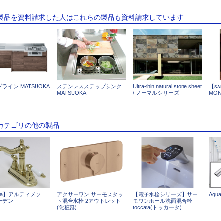
の製品を資料請求した人はこれらの製品も資料請求しています
ライン MATSUOKA
ステンレスステップシンク
Ultra-thin natural stone sheet
【s
MATSUOKA
/ ノーマルシリーズ
MO
のカテゴリの他の製品
ilda】アルティメッ
アクサーワン サーモスタッ
【電子水栓シリーズ】サー
Aqua
ーデン
ト混合水栓 2アウトレット
モワンホール洗面混合栓
(化粧部)
toccata(トッカータ)