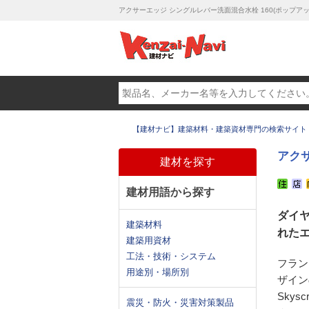
アクサーエッジ シングルレバー洗面混合水栓 160(ポップ
【建材ナビ】建築材料・建築資材専門の検索サイト
アクサ
建材を探す
建材用語から探す
ダイ
建築材料
れた
建築用資材
工法・技術・システム
フラン
用途別・場所別
ザイン
Sky
震災・防火・災害対策製品