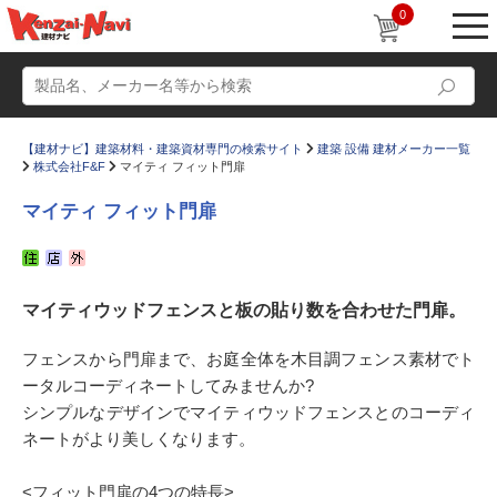
0
【建材ナビ】建築材料・建築資材専門の検索サイト
建築 設備 建材メーカー一覧
株式会社F&F
マイティ フィット門扉
マイティ フィット門扉
動画
ショールーム
マイティウッドフェンスと板の貼り数を合わせた門扉。
かたなび
コラム
すまいリング
設計士インタビュー
フェンスから門扉まで、お庭全体を木目調フェンス素材でト
ータルコーディネートしてみませんか?
Q＆A
販売・施工代理店募集
シンプルなデザインでマイティウッドフェンスとのコーディ
お気に入り
ネートがより美しくなります。
<フィット門扉の4つの特長>