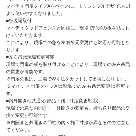
マイティ門扉タイプAをベースに、よりシンプルデザインに!
より使いやすくなりました。
■板現場取付
マイティウッドフェンスと同様に、現場で門扉の板を貼り付
けていただきます。
これにより、現場での急な左右吊元変更にも対応が可能とな
ります。
■左右吊元現場変更可能
現場で門扉の板を貼り付けることにより、現場での左右吊元
の変更が可能です。
※門扉の板は、工場でW寸法をカットして出荷になります。
※マイティ門扉タイプAは現場での左右吊元変更は不可で
す。
■内外開き柱共通化(部品・施工寸法変更対応)
現場での急な内開き←→外開きの変更も、持ち送り部品の交
換で変更が可能です。
※内開きと外開きの門柱の内々施工寸法が異なるので注意し
てください。