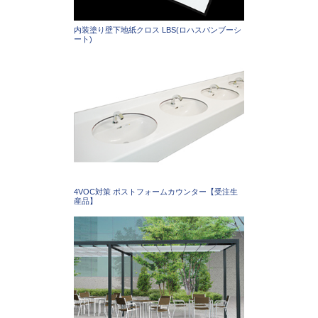
内装塗り壁下地紙クロス LBS(ロハスバンブーシ
ート)
4VOC対策 ポストフォームカウンター【受注生
産品】