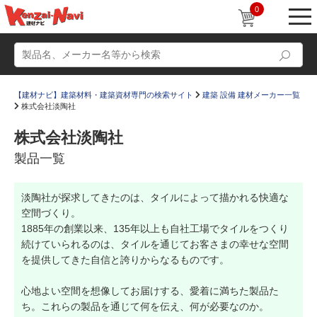
0
【建材ナビ】建築材料・建築資材専門の検索サイト
建築 設備 建材メーカー一覧
株式会社淡陶社
株式会社淡陶社
製品一覧
動画
ショールーム
淡陶社が探求してきたのは、タイルによって描かれる快適な
かたなび
コラム
空間づくり。
すまいリング
設計士インタビュー
1885年の創業以来、135年以上も自社工場でタイルをつくり
続けていられるのは、タイルを通じてお客さまの幸せな空間
Q＆A
販売・施工代理店募集
を提供してきた自信と誇りからなるものです。
お気に入り
心地よい空間を想像してお届けする、愛着に満ちた製品た
ち。これらの製品を通じて何を伝え、何が必要なのか。