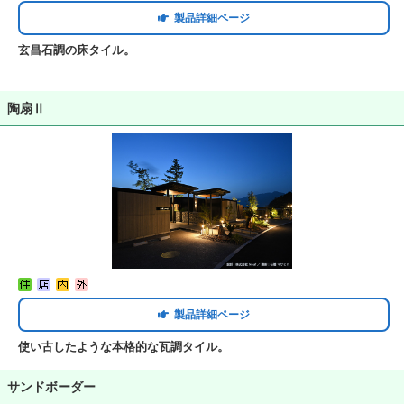
製品詳細ページ
玄昌石調の床タイル。
陶扇Ⅱ
製品詳細ページ
使い古したような本格的な瓦調タイル。
サンドボーダー