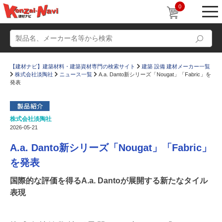
0
【建材ナビ】建築材料・建築資材専門の検索サイト
建築 設備 建材メーカー一覧
株式会社淡陶社
ニュース一覧
A.a. Danto新シリーズ「Nougat」「Fabric」を
発表
株式会社淡陶社
動画
ショールーム
2026-05-21
かたなび
コラム
A.a. Danto新シリーズ「Nougat」「Fabric」
すまいリング
設計士インタビュー
を発表
Q＆A
販売・施工代理店募集
国際的な評価を得るA.a. Dantoが展開する新たなタイル
表現
お気に入り