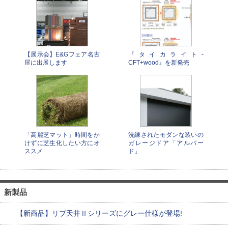
【展示会】E&Gフェア名古
『タイカライト-
屋に出展します
CFT+wood』を新発売
「高麗芝マット」時間をか
洗練されたモダンな装いの
けずに芝生化したい方にオ
ガレージドア「アルバー
ススメ
ド」
新製品
【新商品】リブ天井Ⅱシリーズにグレー仕様が登場!