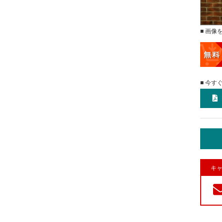
■ 画像
■ 今す
キャ