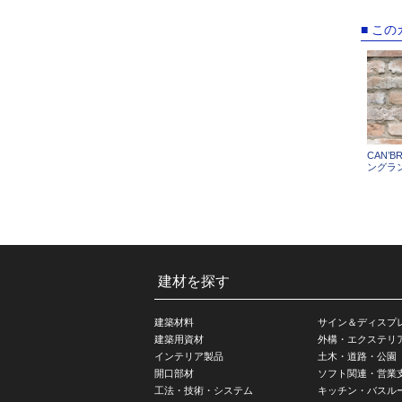
■ こ
CAN’BR
ングラン
建材を探す
建築材料
サイン＆ディスプ
建築用資材
外構・エクステリ
インテリア製品
土木・道路・公園
開口部材
ソフト関連・営業
工法・技術・システム
キッチン・バスル