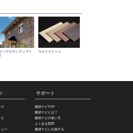
ァンデルサンデンブリ
カルドストーム
】
ツ
サポート
ース
建材ナビTOP
建材ナビとは？
ナビ
建材ナビの使い方
よくある質問
ビュー
建材ナビに出展する