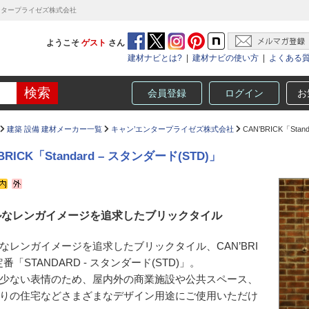
ン’エンタープライゼズ株式会社
ようこそ
ゲスト
さん
建材ナビとは?
|
建材ナビの使い方
|
よくある
会員登録
ログイン
お
建築 設備 建材メーカー一覧
キャン’エンタープライゼズ株式会社
CAN’BRICK「Sta
BRICK「Standard – スタンダード(STD)」
ルなレンガイメージを追求したブリックタイル
なレンガイメージを追求したブリックタイル、CAN’BRI
番「STANDARD - スタンダード(STD)」。
少ない表情のため、屋内外の商業施設や公共スペース、
りの住宅などさまざまなデザイン用途にご使用いただけ