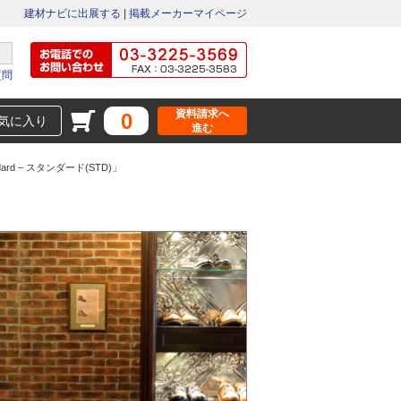
建材ナビに出展する
|
掲載メーカーマイページ
質問
資料請求へ
0
気に入り
進む
ndard – スタンダード(STD)」