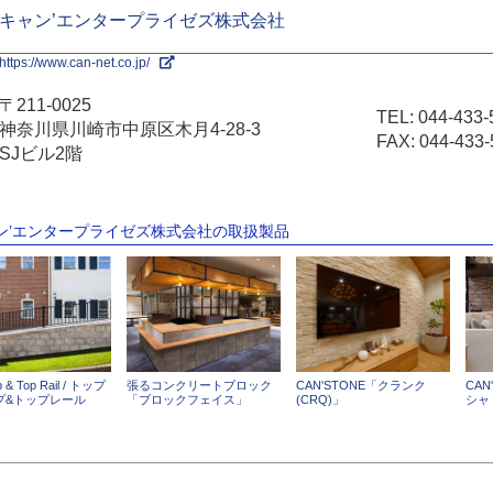
キャン’エンタープライゼズ株式会社
https://www.can-net.co.jp/
〒211-0025
TEL:
044-433-
神奈川県川崎市中原区木月4-28-3
FAX: 044-433-
SJビル2階
ャン’エンタープライゼズ株式会社の取扱製品
p & Top Rail / トップ
張るコンクリートブロック
CAN'STONE「クランク
CA
プ&トップレール
「ブロックフェイス」
(CRQ)」
シャ