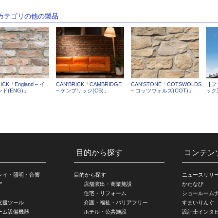
のカテゴリの他の製品
ICK「England – イ
CAN’BRICK「CAMBRIDGE
CAN’STONE「COTSWOLDS
【フ
ド(ENG)」
– ケンブリッジ(CB)」
– コッツウォルズ(COT)」
ック
目的から探す
コンテン
レイ・照明・音響
目的から探す
ニュースリリ
ア
店舗演出・商業施設
かたなび
住宅・リフォーム
ショールーム
支援ツール
介護・福祉・バリアフリー
すまいりんぐ
ーム設備機器
ホテル・公共施設
設計士インタ