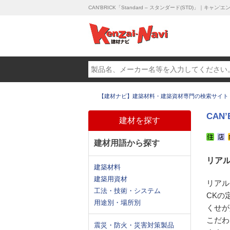
CAN’BRICK「Standard – スタンダード(STD)」｜キャ
【建材ナビ】建築材料・建築資材専門の検索サイト
CAN’
建材を探す
建材用語から探す
リア
建築材料
建築用資材
リアル
工法・技術・システム
CKの定
用途別・場所別
くせが
こだわ
震災・防火・災害対策製品