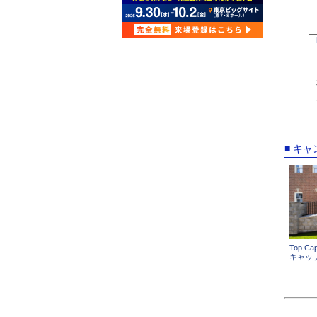
■ キ
Top Ca
キャッ