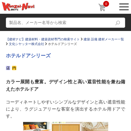
0
【建材ナビ】建築材料・建築資材専門の検索サイト
建築 設備 建材メーカー一覧
文化シヤッター株式会社
ホテルドアシリーズ
ホテルドアシリーズ
動画
ショールーム
カラー展開も豊富。デザイン性と高い遮音性能を兼ね備
かたなび
コラム
えたホテルドア
すまいリング
設計士インタビュー
コーディネートしやすいシンプルなデザインと高い遮音性能
Q＆A
販売・施工代理店募集
により、ラグジュアリーな客室を演出するホテル用ドアで
お気に入り
す。