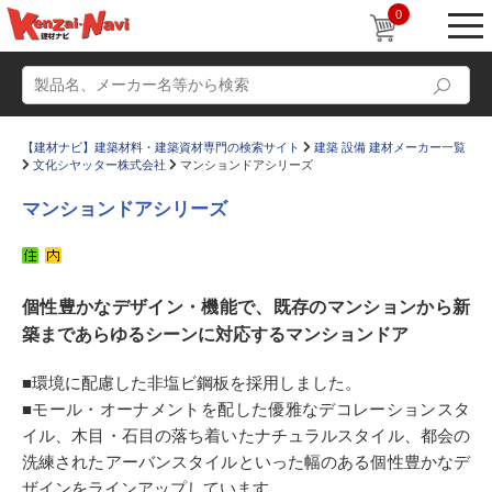
0
【建材ナビ】建築材料・建築資材専門の検索サイト
建築 設備 建材メーカー一覧
文化シヤッター株式会社
マンションドアシリーズ
マンションドアシリーズ
動画
ショールーム
個性豊かなデザイン・機能で、既存のマンションから新
かたなび
コラム
築まであらゆるシーンに対応するマンションドア
すまいリング
設計士インタビュー
■環境に配慮した非塩ビ鋼板を採用しました。
Q＆A
販売・施工代理店募集
■モール・オーナメントを配した優雅なデコレーションスタ
お気に入り
イル、木目・石目の落ち着いたナチュラルスタイル、都会の
洗練されたアーバンスタイルといった幅のある個性豊かなデ
ザインをラインアップしています。