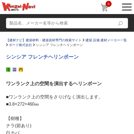
0
【建材ナビ】建築材料・建築資材専門の検索サイト
建築 設備 建材メーカー一覧
ボード株式会社
シンシア フレンチヘリンボーン
シンシア フレンチヘリンボーン
動画
ショールーム
ワンランク上の空間を演出するヘリンボーン
かたなび
コラム
すまいリング
設計士インタビュー
■ワンランク上の空間をさりげなく演出します。
■3.8×272×460㎜
Q＆A
販売・施工代理店募集
お気に入り
【樹種】
ナラ(節あり)
白カバ