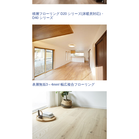
積層フローリング D20 シリーズ(床暖房対応)・
D40 シリーズ
表層無垢3～4mm! 幅広複合フローリング