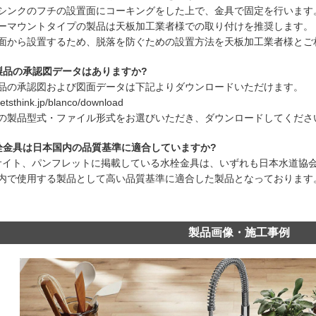
シンクのフチの設置面にコーキングをした上で、金具で固定を行います
ーマウントタイプの製品は天板加工業者様での取り付けを推奨します。
面から設置するため、脱落を防ぐための設置方法を天板加工業者様とご
製品の承認図データはありますか?
品の承認図および図面データは下記よりダウンロードいただけます。
/letsthink.jp/blanco/download
の製品型式・ファイル形式をお選びいただき、ダウンロードしてくださ
栓金具は日本国内の品質基準に適合していますか?
 サイト、パンフレットに掲載している水栓金具は、いずれも日本水道協会(
内で使用する製品として高い品質基準に適合した製品となっております
製品画像・施工事例