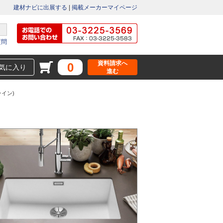
建材ナビに出展する
|
掲載メーカーマイページ
質問
資料請求へ
0
気に入り
進む
ライン)