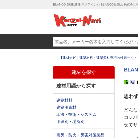
BLANCO SUBLINE(サブライン)｜BLANCO販売元 株式会社4
【建材ナビ】建築材料・建築資材専門の検索サイト
BLA
建材を探す
建材用語から探す
思わ
建築材料
建築用資材
どんな
工法・技術・システム
コンパ
用途別・場所別
せてサ
震災・防火・災害対策製品