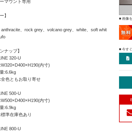
ーマウント専用
ー】
■ 画像
anthracite、rock grey、volcano grey、white、soft whit
ufo
■ 今す
ンナップ】
INE 320-U
W320×D400×H190(内寸)
:6.6kg
:全色ともお取り寄せ
INE 500-U
W500×D400×H190(内寸)
:6.9kg
:標準在庫色あり
INE 800-U