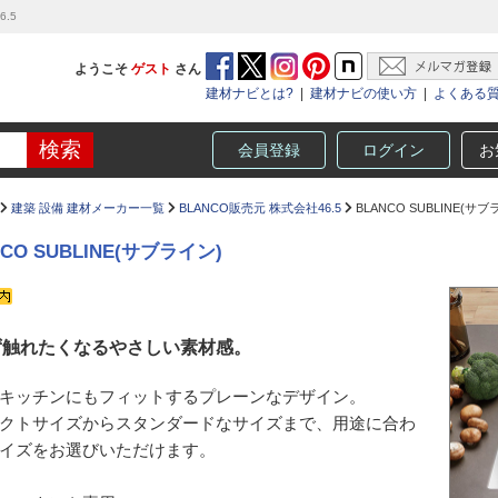
6.5
ようこそ
ゲスト
さん
建材ナビとは?
|
建材ナビの使い方
|
よくある
会員登録
ログイン
お
建築 設備 建材メーカー一覧
BLANCO販売元 株式会社46.5
BLANCO SUBLINE(サブ
NCO SUBLINE(サブライン)
ず触れたくなるやさしい素材感。
キッチンにもフィットするプレーンなデザイン。
クトサイズからスタンダードなサイズまで、用途に合わ
イズをお選びいただけます。