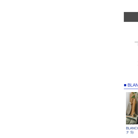
■ BL
BLANC
ナ S)