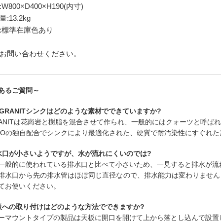
W800×D400×H190(内寸)
:13.2kg
:標準在庫色あり
お問い合わせください。
あるご質問～
ILGRANITシンクはどのような素材でできていますか?
GRANITは花崗岩と樹脂を混合させて作られ、一般的にはクォーツと呼ば
NCOの独自配合でシンクにより最適化された、硬質で耐汚染性にすぐれ
水口が小さいようですが、水が流れにくいのでは?
一般的に使われている排水口と比べて小さいため、一見すると排水が流
排水口から先の排水管はほぼ同じ直径なので、排水能力は変わりません
てお使いください。
板への取り付けはどのような方法でできますか?
ーマウントタイプの製品は天板に開口を開けて上から落とし込んで設置