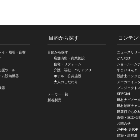
目的から探す
コンテン
レイ・照明・音響
目的から探す
ニュースリリ
ア
店舗演出・商業施設
かたなび
住宅・リフォーム
ショールーム
支援ツール
介護・福祉・バリアフリー
すまいりんぐ
ーム設備機器
ホテル・公共施設
設計士インタ
大人のこだわり
メーカーイン
機器
プロジェクト
SPECIAL
メーカー一覧
建材ナビメー
新着製品
建材動画チャ
建築何でもQ＆
販売・施工代
お問合せ
JAPAN SHOP
建築・建材展