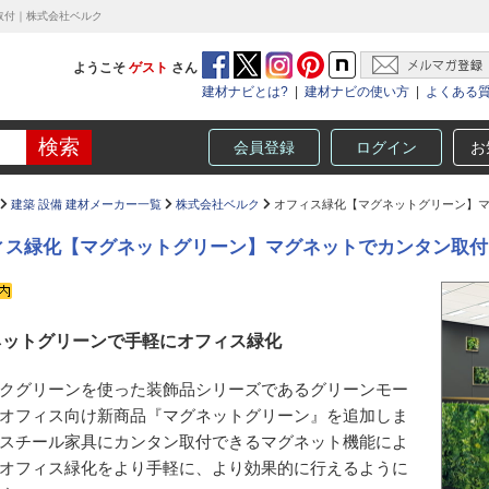
取付｜株式会社ベルク
ようこそ
ゲスト
さん
建材ナビとは?
|
建材ナビの使い方
|
よくある
会員登録
ログイン
お
建築 設備 建材メーカー一覧
株式会社ベルク
オフィス緑化【マグネットグリーン】マ
ィス緑化【マグネットグリーン】マグネットでカンタン取付
ネットグリーンで手軽にオフィス緑化
クグリーンを使った装飾品シリーズであるグリーンモー
オフィス向け新商品『マグネットグリーン』を追加しま
スチール家具にカンタン取付できるマグネット機能によ
オフィス緑化をより手軽に、より効果的に行えるように