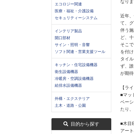
なりま
エコロジー関連
医療・福祉・介護設備
近年、
セキュリティーシステム
て、グ
伴う施
インテリア製品
ど、十
開口部材
そこで
サイン・照明・音響
を付け
ソフト関連・営業支援ツール
タイル
キッチン・住宅設備機器
ず、誰
衛生設備機器
が期待
冷暖房・空調設備機器
給排水設備機器
【ライ
■マッ
外構・エクステリア
ベーシ
土木・道路・公園
たり、
■木目
目的から探す
アート