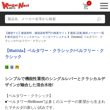
0
【建材ナビ】建築材料・建築資材専門の検索サイト
建築 設備 建材メーカー一覧
株式会社アトミックホーム・インターナショナル
【Matilda】ベルタワー・ク
ラシック/ベルフリー・クラシック
【Matilda】ベルタワー・クラシック/ベルフリー・ク
ラシック
動画
ショールーム
かたなび
コラム
シンプルで機能性重視のシングルレバーとクラシカルデ
すまいリング
設計士インタビュー
ザインが融合した混合水栓!
Q＆A
販売・施工代理店募集
【ベルタワー・クラシック】
お気に入り
■"ベルタワー/Belltower"は多くのユーザーの要望から生まれ
たマチルダの新しい試みです。