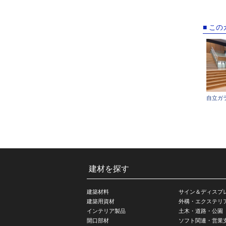
■ こ
自立ガ
建材を探す
建築材料
サイン＆ディスプ
建築用資材
外構・エクステリ
インテリア製品
土木・道路・公園
開口部材
ソフト関連・営業