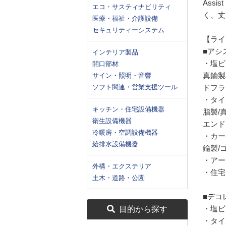
Ass
エコ・サスティナビリティ
く、丈
医療・福祉・介護設備
セキュリティーシステム
【ライ
■アシ
インテリア製品
・塩ビ
開口部材
真鍮製
サイン・照明・音響
ソフト関連・営業支援ツール
ドフラ
・タイ
キッチン・住宅設備機器
脂製/
衛生設備機器
エンド
冷暖房・空調設備機器
・カー
給排水設備機器
鍮製/
・アー
外構・エクステリア
・住宅
土木・道路・公園
■デコ
・塩ビ
目的から探す
・タイ