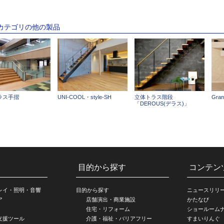
のカテゴリの他の製品
ラス手摺
UNI-COOL・style-SH
立体トラス階段
Gra
「DEROUS(デラス)」
目的から探す
コンテン
レイ・照明・音響
目的から探す
ニュースリリ
ア
店舗演出・商業施設
かたなび
住宅・リフォーム
ショールーム
支援ツール
介護・福祉・バリアフリー
すまいりんぐ