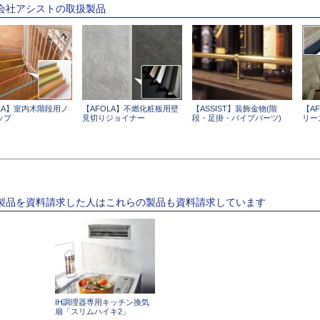
式会社アシストの取扱製品
LA】室内木階段用ノ
【AFOLA】不燃化粧板用壁
【ASSIST】装飾金物(階
【A
ップ
見切りジョイナー
段・足掛・パイプパーツ)
リー
の製品を資料請求した人はこれらの製品も資料請求しています
IH調理器専用キッチン換気
扇「スリムハイキ2」