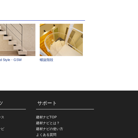
nd Style・GSW
螺旋階段
ツ
サポート
ース
建材ナビTOP
建材ナビとは？
ナビ
建材ナビの使い方
よくある質問