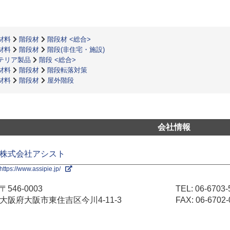
材料
階段材
階段材 <総合>
材料
階段材
階段(非住宅・施設)
テリア製品
階段 <総合>
材料
階段材
階段転落対策
材料
階段材
屋外階段
会社情報
株式会社アシスト
https://www.assipie.jp/
〒546-0003
TEL:
06-6703-
大阪府大阪市東住吉区今川4-11-3
FAX: 06-6702-