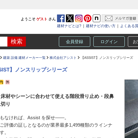
ようこそ
ゲスト
さん
建材ナビとは?
|
建材ナビの使い方
|
よくある
会員登録
ログイン
お
建築 設備 建材メーカー一覧
株式会社アシスト
【ASSIST】ノンスリップシリーズ
SIST】ノンスリップシリーズ
な床材やシーンに合わせて使える階段滑り止め・段鼻
見切り
もなければ、Assist を探せ――。
ご評価の証しとなるのが業界最多1,499種類のラインナ
す。