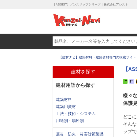
【ASSIST】ノンスリップシリーズ｜株式会社アシスト
【建材ナビ】建築材料・建築資材専門の検索サイト
【AS
建材を探す
建材用語から探す
様々
建築材料
保護
建築用資材
工法・技術・システム
どこに
用途別・場所別
そんな
ップで
震災・防火・災害対策製品