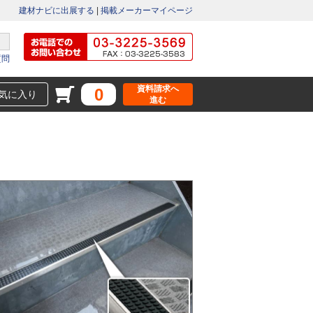
建材ナビに出展する
|
掲載メーカーマイページ
質問
資料請求へ
0
気に入り
進む