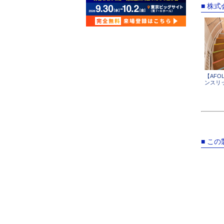
■ 株
【AFO
ンスリ
■ こ