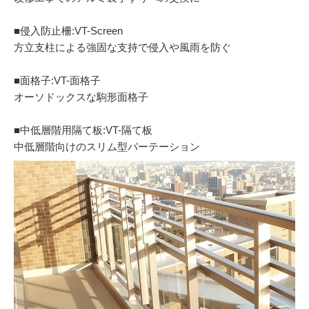
■侵入防止柵:VT-Screen
方立支柱による強固な支持で侵入や風雨を防ぐ
■面格子:VT-面格子
オーソドックスな駒形面格子
■中低層階用隔て板:VT-隔て板
中低層階向けのスリム型パーテーション