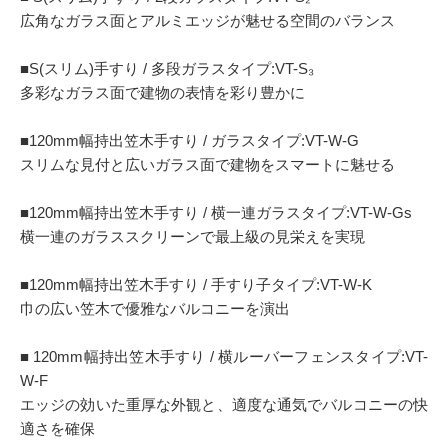
広角なガラス面とアルミエッジが魅せる空間のバランス
■S(スリム)手すり / 多段ガラスタイプ:VT-S₃
多彩なガラス面で建物の表情を彩り豊かに
■120mm幅持出笠木手すり / ガラスタイプ:VT-W-G
スリムな見付と広いガラス面で建物をスマートに魅せる
■120mm幅持出笠木手すり / 横一連ガラスタイプ:VT-W-Gs
横一連のガラススクリーンで最上級の見栄えを実現
■120mm幅持出笠木手すり / 手すり子タイプ:VT-W-K
巾の広い笠木で優雅なバルコニーを演出
■ 120mm幅持出笠木手すり / 横ルーバーフェンスタイプ:VT-
W-F
エッジの効いた重厚な外観と、適度な通気でバルコニーの快
適さを確保