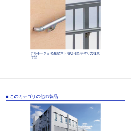
アルホージョ 軽量壁木下地取付型/手すり支柱取
付型
■ このカテゴリの他の製品