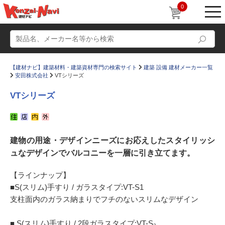
0
【建材ナビ】建築材料・建築資材専門の検索サイト
建築 設備 建材メーカー一覧
安田株式会社
VTシリーズ
VTシリーズ
動画
ショールーム
建物の用途・デザインニーズにお応えしたスタイリッシ
かたなび
コラム
ュなデザインでバルコニーを一層に引き立てます。
すまいリング
設計士インタビュー
【ラインナップ】
Q＆A
販売・施工代理店募集
■S(スリム)手すり / ガラスタイプ:VT-S1
お気に入り
支柱面内のガラス納まりでフチのないスリムなデザイン
■ S(スリム)手すり / 2段ガラスタイプ:VT-S₂