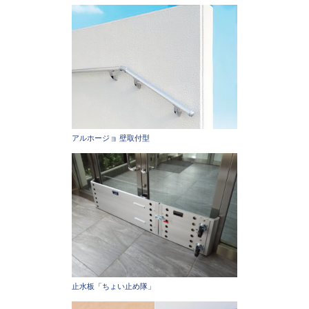
アルホージョ 壁取付型
止水板「ちょい止め隊」