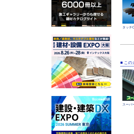
タッチO
■ こ
スーパ