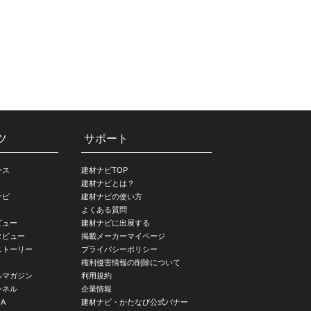
ツ
サポート
ース
建材ナビTOP
建材ナビとは？
ナビ
建材ナビの使い方
よくある質問
ビュー
建材ナビに出展する
タビュー
掲載メーカーマイページ
ストーリー
プライバシーポリシー
権利侵害情報の削除について
ルマガジン
利用規約
ンネル
企業情報
A
建材ナビ・かたなび公式バナー