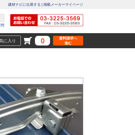
建材ナビに出展する
|
掲載メーカーマイページ
質問
資料請求へ
0
気に入り
進む