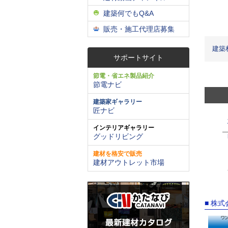
建築何でもQ&A
販売・施工代理店募集
建築
サポートサイト
節電・省エネ製品紹介
節電ナビ
建築家ギャラリー
匠ナビ
インテリアギャラリー
グッドリビング
建材を格安で販売
建材アウトレット市場
■ 株