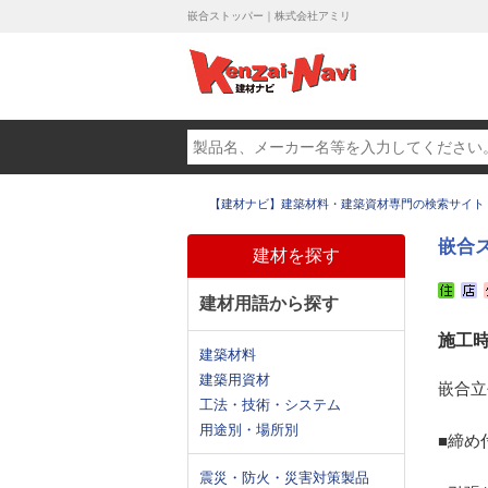
嵌合ストッパー｜株式会社アミリ
【建材ナビ】建築材料・建築資材専門の検索サイト
嵌合
建材を探す
建材用語から探す
施工
建築材料
建築用資材
嵌合立
工法・技術・システム
用途別・場所別
■締め
震災・防火・災害対策製品