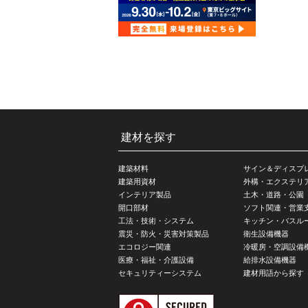
建材を探す
建築材料
サイン＆ディスプ
建築用資材
外構・エクステリ
インテリア製品
土木・道路・公園
開口部材
ソフト関連・営業
工法・技術・システム
キッチン・バスル
震災・防火・災害対策製品
衛生設備機器
エコロジー関連
冷暖房・空調設備
医療・福祉・介護設備
給排水設備機器
セキュリティーシステム
建材用語から探す