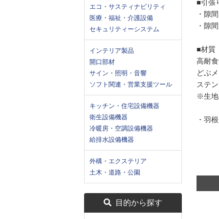
■引張
エコ・サスティナビリティ
・隙間
医療・福祉・介護設備
・隙間
セキュリティーシステム
■材質
インテリア製品
高耐食
開口部材
どぶメ
サイン・照明・音響
ステン
ソフト関連・営業支援ツール
※生地
キッチン・住宅設備機器
衛生設備機器
・羽根
冷暖房・空調設備機器
給排水設備機器
外構・エクステリア
土木・道路・公園
目的から探す