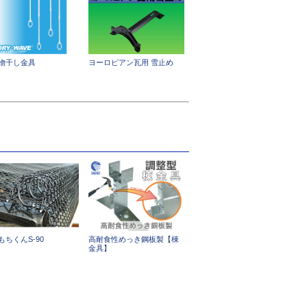
物干し金具
ヨーロピアン瓦用 雪止め
もちくんS-90
高耐食性めっき鋼板製【棟
金具】