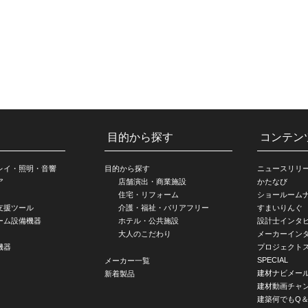
目的から探す
コンテン
レイ・照明・音響
目的から探す
ニュースリリ
ア
店舗演出・商業施設
かたなび
住宅・リフォーム
ショールーム
支援ツール
介護・福祉・バリアフリー
すまいりんぐ
ーム設備機器
ホテル・公共施設
設計士インタ
大人のこだわり
メーカーイン
機器
プロジェクト
SPECIAL
メーカー一覧
建材ナビメー
新着製品
建材動画チャ
建築何でもQ＆