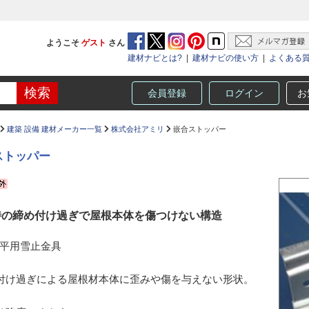
ようこそ
ゲスト
さん
建材ナビとは?
|
建材ナビの使い方
|
よくある
会員登録
ログイン
お
建築 設備 建材メーカー一覧
株式会社アミリ
嵌合ストッパー
ストッパー
時の締め付け過ぎで屋根本体を傷つけない構造
平用雪止金具
付け過ぎによる屋根材本体に歪みや傷を与えない形状。