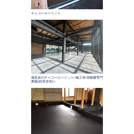
チャコールペイント
備長炭のチャコールペイント<施工例:胡蝶蘭専門
農園(鉄骨塗布)>