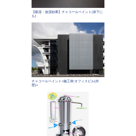
【吸湿・放湿効果】チャコールペイント(床下に
も)
チャコールペイント<施工例:オフィスビル(外
壁)>