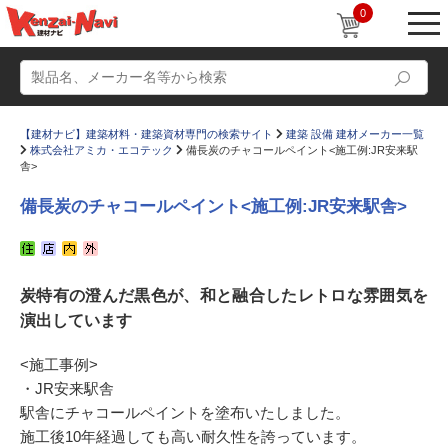
0
【建材ナビ】建築材料・建築資材専門の検索サイト
建築 設備 建材メーカー一覧
株式会社アミカ・エコテック
備長炭のチャコールペイント<施工例:JR安来駅
舎>
備長炭のチャコールペイント<施工例:JR安来駅舎>
動画
ショールーム
かたなび
コラム
炭特有の澄んだ黒色が、和と融合したレトロな雰囲気を
演出しています
すまいリング
設計士インタビュー
Q＆A
販売・施工代理店募集
<施工事例>
・JR安来駅舎
お気に入り
駅舎にチャコールペイントを塗布いたしました。
施工後10年経過しても高い耐久性を誇っています。