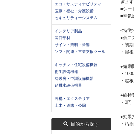
ぎます
エコ・サスティナビリティ
■シー
医療・福祉・介護設備
■空気
セキュリティーシステム
<特徴
インテリア製品
●低コ
開口部材
・初期
サイン・照明・音響
ソフト関連・営業支援ツール
・屋根
キッチン・住宅設備機器
●短期
衛生設備機器
・100
冷暖房・空調設備機器
・屋根
給排水設備機器
●維持
外構・エクステリア
・0円
土木・道路・公園
●効果
・汚損
目的から探す