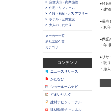
店舗演出・商業施設
●騒音
住宅・リフォーム
・建物
介護・福祉・バリアフリー
ホテル・公共施設
●長寿
大人のこだわり
・10
メーカー一覧
●保証
新規出展企業
・年1
カテゴリ
●リサ
コンテンツ
・取り
・撤去
ニュースリリース
かたなび
ショールームナビ
すまいりんぐ
建材ナビジャーナル
建材動画チャンネル