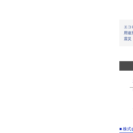
エコ
用途
震災
■ 株