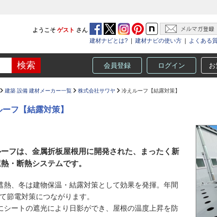
ようこそ
ゲスト
さん
建材ナビとは?
|
建材ナビの使い方
|
よくある
会員登録
ログイン
お
建築 設備 建材メーカー一覧
株式会社サワヤ
冷えルーフ【結露対策】
ルーフ【結露対策】
ルーフは、金属折板屋根用に開発された、まったく新
遮熱・断熱システムです。
遮熱、冬は建物保温・結露対策として効果を発揮。年間
て節電対策につながります。
にシートの遮光により日影ができ、屋根の温度上昇を防