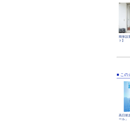
簡単設
ト】
■ こ
高日射
ール」