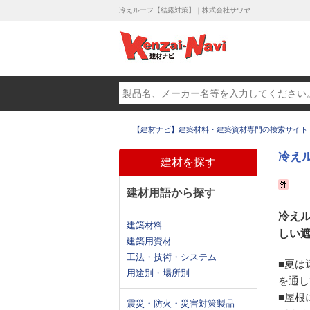
冷えルーフ【結露対策】｜株式会社サワヤ
【建材ナビ】建築材料・建築資材専門の検索サイト
冷え
建材を探す
建材用語から探す
冷え
建築材料
しい
建築用資材
工法・技術・システム
■夏は
用途別・場所別
を通し
■屋根
震災・防火・災害対策製品