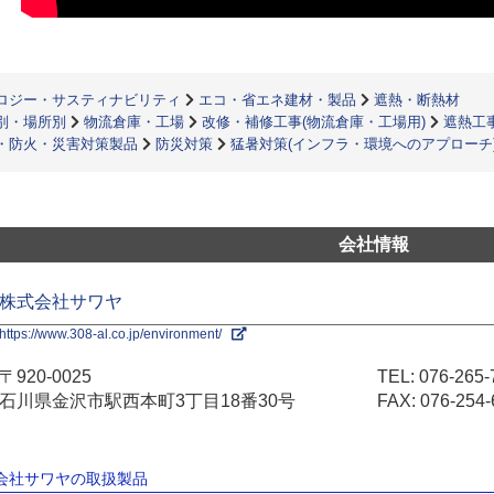
ロジー・サスティナビリティ
エコ・省エネ建材・製品
遮熱・断熱材
別・場所別
物流倉庫・工場
改修・補修工事(物流倉庫・工場用)
遮熱工
・防火・災害対策製品
防災対策
猛暑対策(インフラ・環境へのアプローチ
会社情報
株式会社サワヤ
https://www.308-al.co.jp/environment/
〒920-0025
TEL:
076-265-
石川県金沢市駅西本町3丁目18番30号
FAX: 076-254-
式会社サワヤの取扱製品