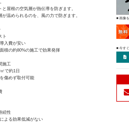
。
トと屋根の空気層が熱伝導を防ぎます。
層が温められるのを、風の力で防ぎます。
■ 画像
>
スト
導入費が安い
■ 今す
面積の約80%の施工で効果発揮
間施工
0㎡で約1日
を傷めず取付可能
費
持続性
による効果低減がない