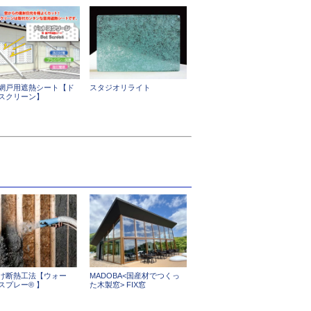
網戸用遮熱シート【ド
スタジオリライト
スクリーン】
け断熱工法【ウォー
MADOBA<国産材でつくっ
スプレー® 】
た木製窓> FIX窓