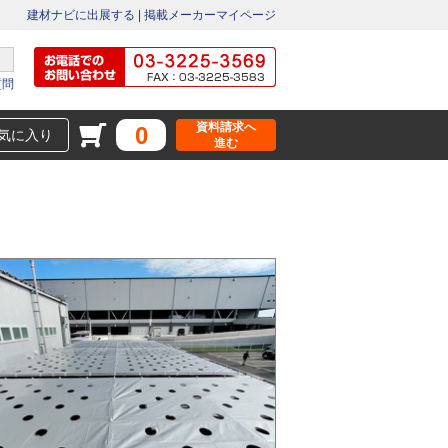
建材ナビに出展する
|
掲載メーカーマイページ
質問
資料請求へ
0
気に入り
進む