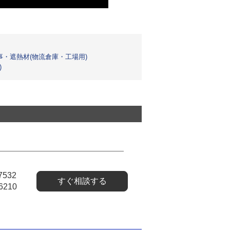
事・遮熱材(物流倉庫・工場用)
)
7532
すぐ相談する
6210