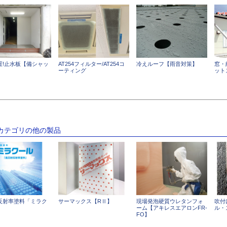
置!止水板【備シャッ
AT254フィルター/AT254コ
冷えルーフ【雨音対策】
窓・
ーティング
ット
のカテゴリの他の製品
反射率塗料「ミラク
サーマックス【RⅡ】
現場発泡硬質ウレタンフォ
吹付
ーム【アキレスエアロンFR-
ル・
FO】