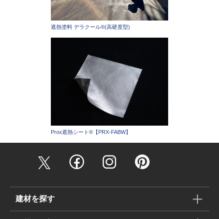
遮熱塗料 デラクール®(高硬度型)
Prox遮熱シート®【PRX-FABW】
建材を探す