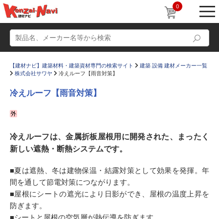
0
【建材ナビ】建築材料・建築資材専門の検索サイト
建築 設備 建材メーカー一覧
株式会社サワヤ
冷えルーフ【雨音対策】
冷えルーフ【雨音対策】
動画
ショールーム
冷えルーフは、金属折板屋根用に開発された、まったく
かたなび
コラム
新しい遮熱・断熱システムです。
すまいリング
設計士インタビュー
■夏は遮熱、冬は建物保温・結露対策として効果を発揮。年
Q＆A
販売・施工代理店募集
間を通して節電対策につながります。
お気に入り
■屋根にシートの遮光により日影ができ、屋根の温度上昇を
防ぎます。
■シートと屋根の空気層が熱伝導を防ぎます。