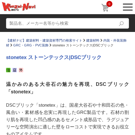
0
【建材ナビ】建築材料・建築資材専門の検索サイト
建築材料
内装・外装装飾
材
GRC・GRG・PVC装飾
stonetex ストーンテックス|DSCブリック
stonetex ストーンテックス|DSCブリック
動画
ショールーム
温かみのある大谷石の魅力を再現、DSCブリック
かたなび
コラム
「stonetex」
すまいリング
設計士インタビュー
DSCブリック「stonetex」は、国産大谷石や十和田石の色・
Q＆A
販売・施工代理店募集
風合い・素材感を忠実に再現したGRC製品です。石材の割
お気に入り
り肌を再現した凹凸感のあるセメント成形品で、ラグジュア
リーな空間演出に適した壁をローコストで実現できるお役立
ちのアイテムです。