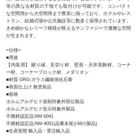
等の異なる材質の下地でも取付けが可能です。 コンパクト
な空間用から大空間用まで豊富に揃っており、ホテルやレス
トラン、結婚式場や公共施設等に数多く採用されています。
きめ細かなレリーフ模様が映えるサンファジーで優雅な空間
が生まれます。
<仕様>
■用途
【内装用】 廻り縁、見切り材、壁面・天井装飾材、コーナ
ー材、コーナーブロック材、メダリオン
■材質 GRG:ガラス繊維強化石膏
■表面仕上げ 無塗装品
■規格
ホルムアルデヒド規制対象外部位製品
ホルムアルデヒド告示対象外製品
不燃材認定品:NM-0041
不燃材認定品:NM-4051(品番末尾がMの製品)
■生産形態 輸入品・受注輸入品