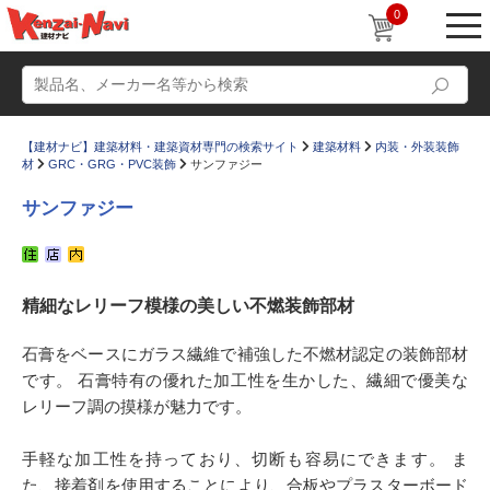
0
【建材ナビ】建築材料・建築資材専門の検索サイト
建築材料
内装・外装装飾
材
GRC・GRG・PVC装飾
サンファジー
サンファジー
動画
ショールーム
精細なレリーフ模様の美しい不燃装飾部材
かたなび
コラム
すまいリング
設計士インタビュー
石膏をベースにガラス繊維で補強した不燃材認定の装飾部材
です。 石膏特有の優れた加工性を生かした、繊細で優美な
Q＆A
販売・施工代理店募集
レリーフ調の摸様が魅力です。
お気に入り
手軽な加工性を持っており、切断も容易にできます。 ま
た、接着剤を使用することにより、合板やプラスターボード