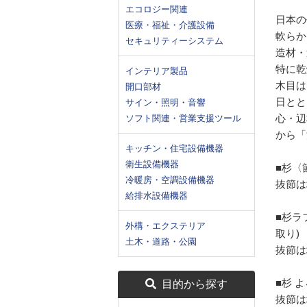
エコロジー関連
日本の
医療・福祉・介護設備
軟らか
セキュリティーシステム
造材・
特に乾
インテリア製品
木目は
開口部材
日とと
サイン・照明・音響
心・辺
ソフト関連・営業支援ツール
から「
キッチン・住宅設備機器
衛生設備機器
■杉〈
冷暖房・空調設備機器
抜節は
給排水設備機器
■杉ラ
外構・エクステリア
取り)
土木・道路・公園
抜節は
■杉 
目的から探す
抜節は