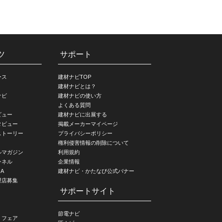
ツ
サポート
ース
建材ナビTOP
建材ナビとは？
ナビ
建材ナビの使い方
よくある質問
ビュー
建材ナビに出展する
タビュー
掲載メーカーマイページ
ストーリー
プライバシーポリシー
権利侵害情報の削除について
ルマガジン
利用規約
ンネル
企業情報
A
建材ナビ・かたなび公式バナー
理店募集
サポートサイト
節電ナビ
・フェア