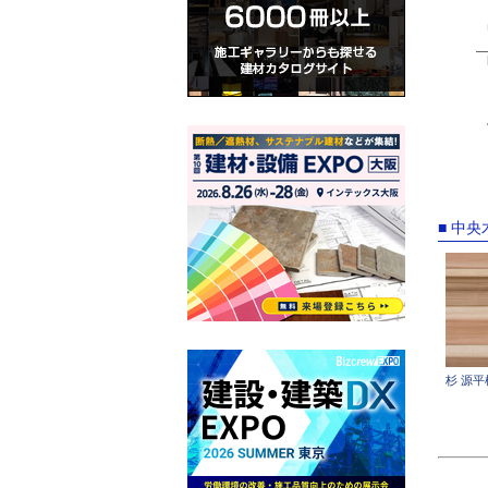
■ 中
杉 源平