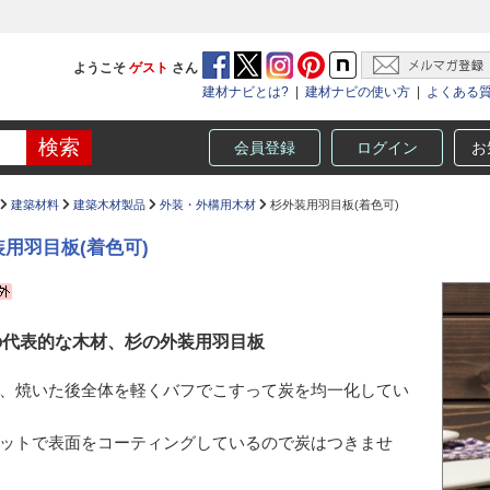
ようこそ
ゲスト
さん
建材ナビとは?
|
建材ナビの使い方
|
よくある
会員登録
ログイン
お
建築材料
建築木材製品
外装・外構用木材
杉外装用羽目板(着色可)
用羽目板(着色可)
の代表的な木材、杉の外装用羽目板
、焼いた後全体を軽くバフでこすって炭を均一化してい
ットで表面をコーティングしているので炭はつきませ