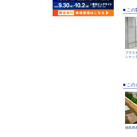
■ こ
プラス
シャッ
■ こ
徳島県