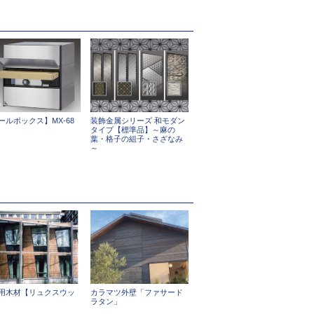
ールボックス】MX-68
装飾金属シリーズ 和モダン
タイプ【標準品】～麻の
葉・格子の組子・さざなみ
～
用木材【リュクスウッ
カラマツ外壁「ファサード
ラタン」