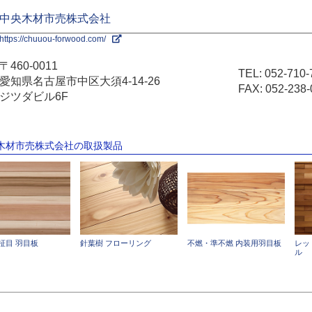
中央木材市売株式会社
https://chuuou-forwood.com/
〒460-0011
TEL:
052-710-
愛知県名古屋市中区大須4-14-26
FAX: 052-238-
ジツダビル6F
央木材市売株式会社の取扱製品
柾目 羽目板
針葉樹 フローリング
不燃・準不燃 内装用羽目板
レッ
ル