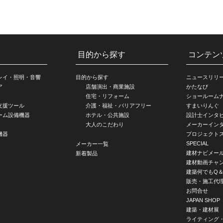
目的から探す
コンテン
レイ・照明・音響
目的から探す
ニュースリリ
ア
店舗演出・商業施設
かたなび
住宅・リフォーム
ショールーム
支援ツール
介護・福祉・バリアフリー
すまいりんぐ
ーム設備機器
ホテル・公共施設
設計士インタ
大人のこだわり
メーカーイン
機器
プロジェクト
SPECIAL
メーカー一覧
建材ナビメー
新着製品
建材動画チャ
建築何でもQ＆
販売・施工代
お問合せ
JAPAN SHOP
建築・建材展
ライティング