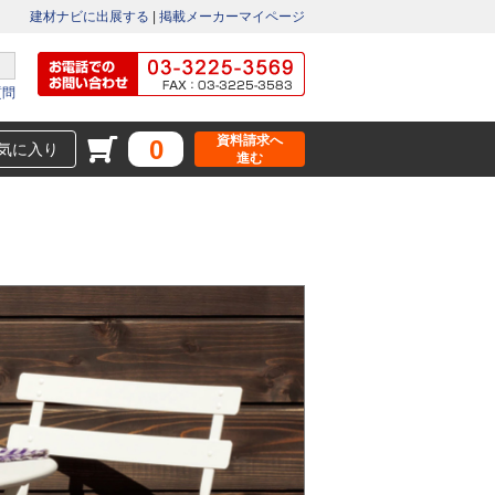
建材ナビに出展する
|
掲載メーカーマイページ
質問
資料請求へ
0
気に入り
進む