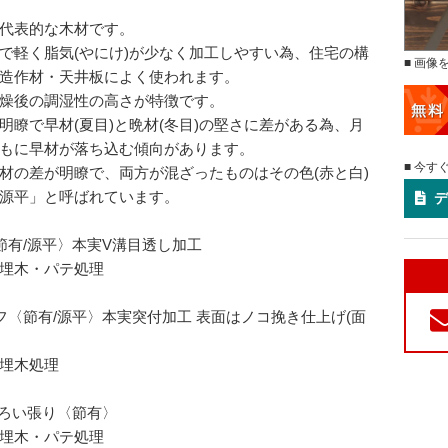
代表的な木材です。
で軽く脂気(やにけ)が少なく加工しやすい為、住宅の構
■ 画像
造作材・天井板によく使われます。
燥後の調湿性の高さが特徴です。
明瞭で早材(夏目)と晩材(冬目)の堅さに差がある為、月
もに早材が落ち込む傾向があります。
■ 今す
材の差が明瞭で、両方が混ざったものはその色(赤と白)
源平」と呼ばれています。
デ
節有/源平〉本実V溝目透し加工
埋木・パテ処理
フ〈節有/源平〉本実突付加工 表面はノコ挽き仕上げ(面
埋木処理
よろい張り〈節有〉
埋木・パテ処理