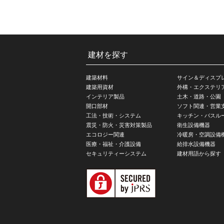
建材を探す
建築材料
サイン＆ディスプ
建築用資材
外構・エクステリ
インテリア製品
土木・道路・公園
開口部材
ソフト関連・営業
工法・技術・システム
キッチン・バスル
震災・防火・災害対策製品
衛生設備機器
エコロジー関連
冷暖房・空調設備
医療・福祉・介護設備
給排水設備機器
セキュリティーシステム
建材用語から探す