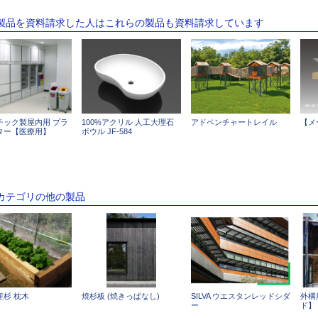
の製品を資料請求した人はこれらの製品も資料請求しています
チック製屋内用 プラ
100%アクリル 人工大理石
アドベンチャートレイル
【メ
ター【医療用】
ボウル JF-584
のカテゴリの他の製品
産杉 枕木
焼杉板 (焼きっぱなし)
SILVA ウエスタンレッドシダ
外構
ー
ド】