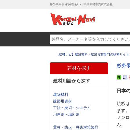
杉外装用羽目板(着色可)｜中央木材市売株式会社
【建材ナビ】建築材料・建築資材専門の検索サイト
杉外装
建材を探す
建材用語から探す
日本
建築材料
建築用資材
焼杉は
工法・技術・システム
ます。
用途別・場所別
ノンロ
ん。
震災・防火・災害対策製品