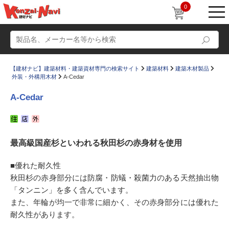
0
【建材ナビ】建築材料・建築資材専門の検索サイト
建築材料
建築木材製品
外装・外構用木材
A-Cedar
A-Cedar
動画
ショールーム
最高級国産杉といわれる秋田杉の赤身材を使用
かたなび
コラム
すまいリング
設計士インタビュー
■優れた耐久性
秋田杉の赤身部分には防腐・防蟻・殺菌力のある天然抽出物
Q＆A
販売・施工代理店募集
「タンニン」を多く含んでいます。
お気に入り
また、年輪が均一で非常に細かく、その赤身部分には優れた
耐久性があります。