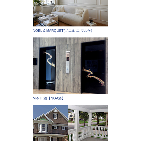
NOËL & MARQUET(ノエル エ マルケ)
MR-Ⅲ:雅【NOA漆】