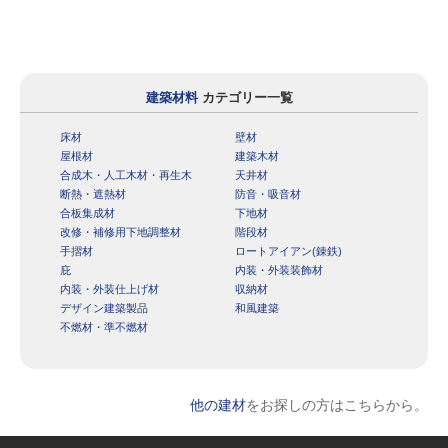
建築材料
カテゴリー一覧
床材
壁材
屋根材
建築木材
合成木・人工木材・再生木
天井材
断熱・遮熱材
防音・吸音材
合板集成材
下地材
改修・補修用下地調整材
階段材
手摺材
ロートアイアン(錬鉄)
庇
内装・外装装飾材
内装・外装仕上げ材
収納材
デザイン建築製品
和風建築
不燃材・準不燃材
他の建材
をお探しの方はこちらから。