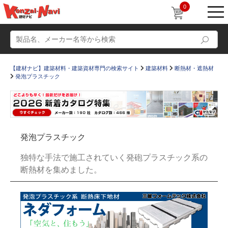
0
【建材ナビ】建築材料・建築資材専門の検索サイト
建築材料
断熱材・遮熱材
発泡プラスチック
動画
ショールーム
発泡プラスチック
かたなび
コラム
独特な手法で施工されていく発砲プラスチック系の
すまいリング
設計士インタビュー
断熱材を集めました。
Q＆A
販売・施工代理店募集
お気に入り