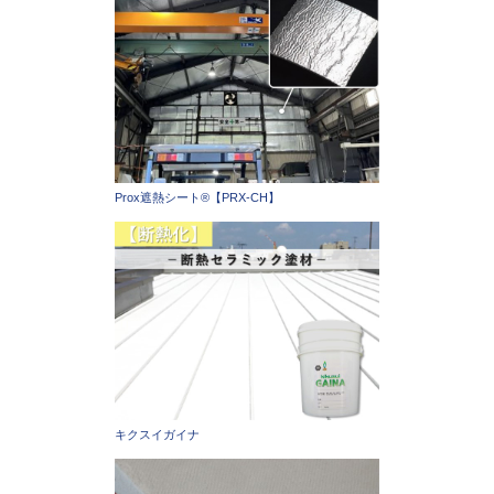
Prox遮熱シート®【PRX-CH】
キクスイガイナ