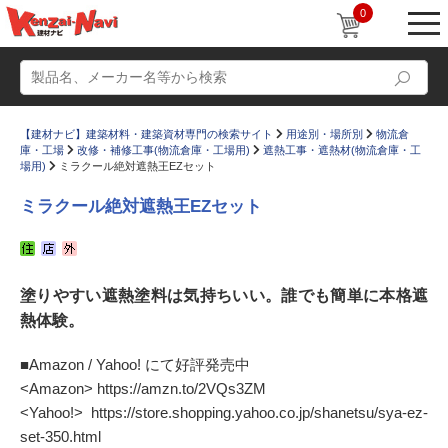
0
【建材ナビ】建築材料・建築資材専門の検索サイト
用途別・場所別
物流倉
庫・工場
改修・補修工事(物流倉庫・工場用)
遮熱工事・遮熱材(物流倉庫・工
場用)
ミラクール絶対遮熱王EZセット
ミラクール絶対遮熱王EZセット
動画
ショールーム
かたなび
コラム
塗りやすい遮熱塗料は気持ちいい。誰でも簡単に本格遮
熱体験。
すまいリング
設計士インタビュー
Q＆A
販売・施工代理店募集
■Amazon / Yahoo! にて好評発売中
<Amazon> https://amzn.to/2VQs3ZM
お気に入り
<Yahoo!> https://store.shopping.yahoo.co.jp/shanetsu/sya-ez-
set-350.html