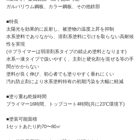
ガルバリウム鋼板、カラー鋼板、その他鉄部
■特長
太陽光を効果的に反射し、被塗物の温度上昇を抑制
水系塗料でありながら、溶剤系塗料に引けを取らない高耐候
性を実現
(※プライマーは弱溶剤系タイプの錆止め塗料となります)
水系一液タイプで扱いやすく、主剤と硬化剤を混ぜる等の手
間がかからない
塗料が良く伸び、初心者でも塗りやすく垂れにくい
汚れ防止剤により水系塗料特有の初期汚染を大幅に軽減
■塗り重ね乾燥時間
プライマー16時間、トップコート4時間(共に23℃環境下)
■塗装可能面積
1セットあたり約70〜80㎡