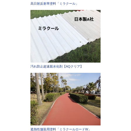
高日射反射率塗料「ミラクール」
汚れ防止超速親水化剤【AQクリア】
遮熱性舗装用塗料「ミラクールロードW」