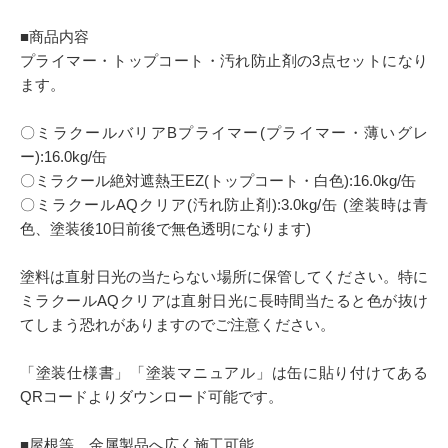
■商品内容
プライマー・トップコート・汚れ防止剤の3点セットになり
ます。
〇ミラクールバリアBプライマー(プライマー・薄いグレ
ー):16.0kg/缶
〇ミラクール絶対遮熱王EZ(トップコート・白色):16.0kg/缶
〇ミラクールAQクリア(汚れ防止剤):3.0kg/缶 (塗装時は青
色、塗装後10日前後で無色透明になります)
塗料は直射日光の当たらない場所に保管してください。特に
ミラクールAQクリアは直射日光に長時間当たると色が抜け
てしまう恐れがありますのでご注意ください。
「塗装仕様書」「塗装マニュアル」は缶に貼り付けてある
QRコードよりダウンロード可能です。
■屋根等、金属製品へ広く施工可能