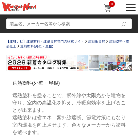
0
【建材ナビ】建築材料・建築資材専門の検索サイト
建築用資材
建築塗料・塗
装仕上
遮熱塗料(外壁・屋根)
動画
ショールーム
遮熱塗料(外壁・屋根)
かたなび
コラム
遮熱塗料を塗ることで、紫外線や太陽光から建物を
すまいリング
設計士インタビュー
守り、室内の高温化を抑え、冷暖房効率を上げるこ
とが出来ます。
Q＆A
販売・施工代理店募集
遮熱塗料は省エネ、紫外線遮断、節電対策にもなり
お気に入り
室内環境を向上させます。色々なメーカーから塗料
を選べます。