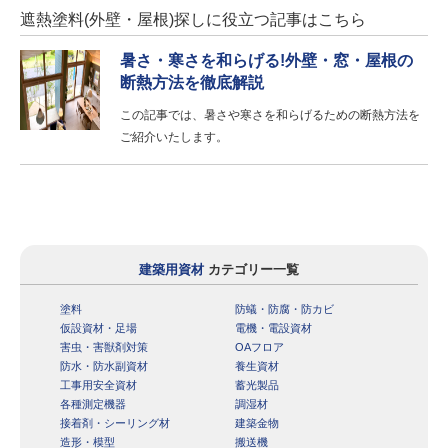
遮熱塗料(外壁・屋根)探しに役立つ記事はこちら
暑さ・寒さを和らげる!外壁・窓・屋根の
断熱方法を徹底解説
この記事では、暑さや寒さを和らげるための断熱方法を
ご紹介いたします。
建築用資材
カテゴリー一覧
塗料
防蟻・防腐・防カビ
仮設資材・足場
電機・電設資材
害虫・害獣剤対策
OAフロア
防水・防水副資材
養生資材
工事用安全資材
蓄光製品
各種測定機器
調湿材
接着剤・シーリング材
建築金物
造形・模型
搬送機