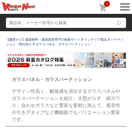
0
【建材ナビ】建築材料・建築資材専門の検索サイト
インテリア製品
パーティ
ション・間仕切り
ガラスパネル・ガラスパーティション
動画
ショールーム
ガラスパネル・ガラスパーティション
かたなび
コラム
デザイン性高く、解放感を演出するガラスパネルや
すまいリング
設計士インタビュー
ガラスパーテーションを紹介。大型がらす、絹ガラ
ス、合わせガラスなど豊富な素材に加えて、遮音性
Q＆A
販売・施工代理店募集
や引き戸タイプなど機能面でもバリエーション豊富
お気に入り
です。