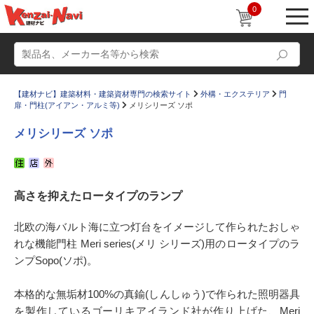
0
【建材ナビ】建築材料・建築資材専門の検索サイト
外構・エクステリア
門
扉・門柱(アイアン・アルミ等)
メリシリーズ ソポ
メリシリーズ ソポ
動画
ショールーム
高さを抑えたロータイプのランプ
かたなび
コラム
すまいリング
設計士インタビュー
北欧の海バルト海に立つ灯台をイメージして作られたおしゃ
れな機能門柱 Meri series(メリ シリーズ)用のロータイプのラ
Q＆A
販売・施工代理店募集
ンプSopo(ソポ)。
お気に入り
本格的な無垢材100%の真鍮(しんしゅう)で作られた照明器具
を製作しているゴーリキアイランド社が作り上げた、Meri