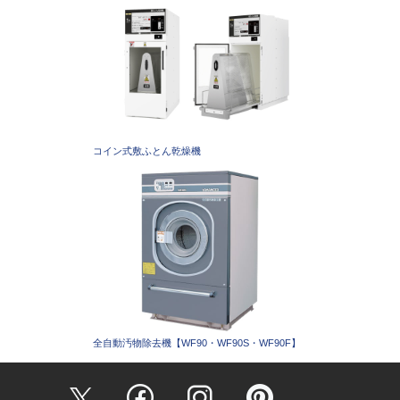
コイン式敷ふとん乾燥機
全自動汚物除去機【WF90・WF90S・WF90F】