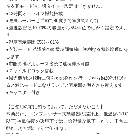
※衣類モード時、切タイマー設定はできません。
●12時間オートオフ機能搭載
●送風ルーバーは手動で90度まで角度調節可能
●湿度設定は40-70%の範囲から5%単位で細かく設定できま
す
●湿度表示範囲:35%～81%
●衣類モード:洗濯物の乾燥時間短縮に便利な衣類乾燥運転を
します
●市販の排水用ホース接続で連続排水可能
●チャイルドロック搭載
●減光機能:運転時に何らかの操作を行ってから約20秒経過す
ると減光モードになりランプと表示部の明るさを抑えます
●キャスター付き
【ご使用の前に知っておいていただきたいこと】
本商品は、コンプレッサー式除湿器の設計上、低温(約20℃
以下)や低湿度の環境下では、除湿量が低下したり、正常に
動作しない場合がございます。