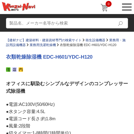
0
【建材ナビ】建築材料・建築資材専門の検索サイト
衛生設備機器
業務用・施
設用設備機器
業務用洗濯乾燥機
衣類乾燥除湿機 EDC-H601/YDC-H120
衣類乾燥除湿機 EDC-H601/YDC-H120
動画
ショールーム
オフィスに馴染むシンプルなデザインのコンプレッサー
かたなび
コラム
式除湿機
すまいリング
設計士インタビュー
●電源:AC100V(50/60Hz)
Q＆A
販売・施工代理店募集
●水タンク容量:4.5L
お気に入り
●電源コード長さ:約1.8m
●風量:2段階
●切タイマー:1-8時間(1時間単位)