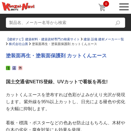
0
【建材ナビ】建築材料・建築資材専門の検索サイト
建築 設備 建材メーカー一覧
株式会社山善
塗装面再生・塗装面保護剤 カットくんエース
塗装面再生・塗装面保護剤 カットくんエース
動画
ショールーム
国土交通省NETIS登録、UVカットで看板を再生!
かたなび
コラム
すまいリング
設計士インタビュー
カットくんエースを塗布すれば色彩がよみがえり光沢が発現
します。紫外線を95%以上カットし、日光による褪色や劣化
Q＆A
販売・施工代理店募集
を大幅に抑制します。
お気に入り
看板・標識・ポスターなどの色あせ防止はもちろん、木材や
白木の劣化・腐食対策にも効果を発揮。