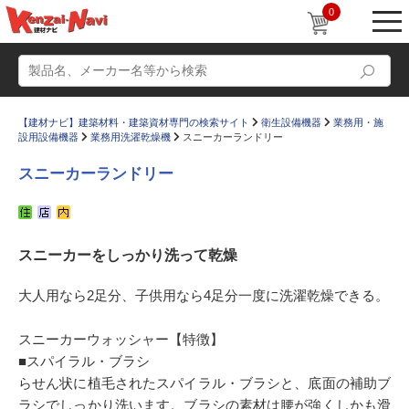
0
【建材ナビ】建築材料・建築資材専門の検索サイト
衛生設備機器
業務用・施
設用設備機器
業務用洗濯乾燥機
スニーカーランドリー
スニーカーランドリー
動画
ショールーム
スニーカーをしっかり洗って乾燥
かたなび
コラム
すまいリング
設計士インタビュー
大人用なら2足分、子供用なら4足分一度に洗濯乾燥できる。
Q＆A
販売・施工代理店募集
スニーカーウォッシャー【特徴】
お気に入り
■スパイラル・ブラシ
らせん状に植毛されたスパイラル・ブラシと、底面の補助ブ
ラシでしっかり洗います。ブラシの素材は腰が強くしかも滑