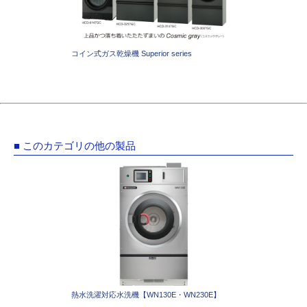
コイン式ガス乾燥機 Superior series
■ このカテゴリの他の製品
熱水洗濯対応水洗機【WN130E・WN230E】