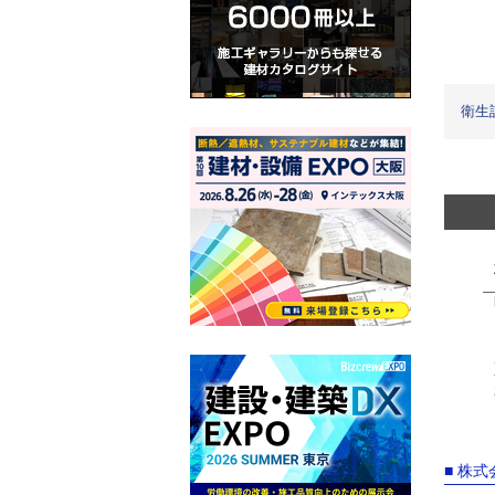
衛生
■ 株