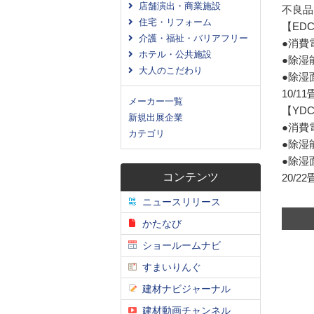
店舗演出・商業施設
不良品
住宅・リフォーム
【EDC
介護・福祉・バリアフリー
●消費電
ホテル・公共施設
●除湿能力
大人のこだわり
●除湿面
10/1
メーカー一覧
【YDC
新規出展企業
●消費電力
カテゴリ
●除湿能力
●除湿面
コンテンツ
20/2
ニュースリリース
かたなび
ショールームナビ
すまいりんぐ
建材ナビジャーナル
建材動画チャンネル