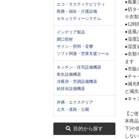
●風量
エコ・サスティナビリティ
●切タイ
医療・福祉・介護設備
※衣類
セキュリティーシステム
●12
●送風
インテリア製品
●湿度
開口部材
●湿度
サイン・照明・音響
ソフト関連・営業支援ツール
●衣類
ます
キッチン・住宅設備機器
●市販
衛生設備機器
●チャ
冷暖房・空調設備機器
●減光
給排水設備機器
と減光
●キャ
外構・エクステリア
土木・道路・公園
【ご使
本商品
下)や
目的から探す
しない