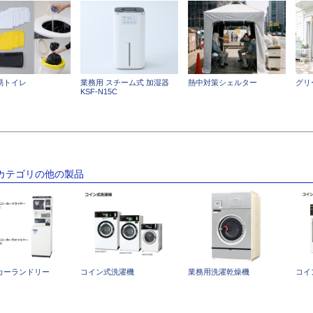
易トイレ
業務用 スチーム式 加湿器
熱中対策シェルター
グリ
KSF-N15C
のカテゴリの他の製品
カーランドリー
コイン式洗濯機
業務用洗濯乾燥機
コイ