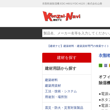
衣類乾燥除湿機 EDC-H601/YDC-H120｜株式会社山善
【建材ナビ】建築材料・建築資材専門の検索サイト
衣類乾
建材を探す
建材用語から探す
オフ
建築材料
除湿
建築用資材
工法・技術・システム
●電源:A
用途別・場所別
●水タン
●電源
震災・防火・災害対策製品