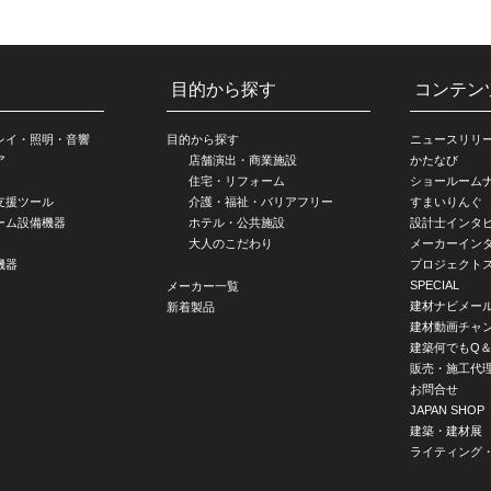
目的から探す
コンテン
レイ・照明・音響
目的から探す
ニュースリリ
ア
店舗演出・商業施設
かたなび
住宅・リフォーム
ショールーム
支援ツール
介護・福祉・バリアフリー
すまいりんぐ
ーム設備機器
ホテル・公共施設
設計士インタ
大人のこだわり
メーカーイン
機器
プロジェクト
SPECIAL
メーカー一覧
建材ナビメー
新着製品
建材動画チャ
建築何でもQ＆
販売・施工代
お問合せ
JAPAN SHOP
建築・建材展
ライティング