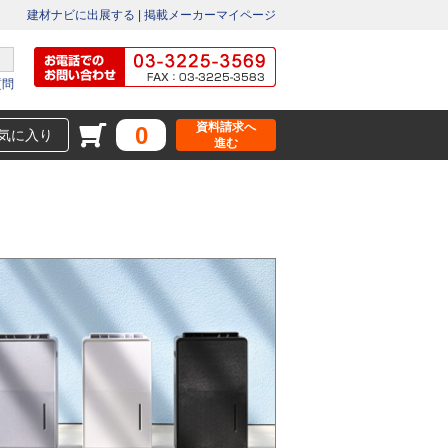
建材ナビに出展する
|
掲載メーカーマイページ
質問
資料請求へ
0
気に入り
進む