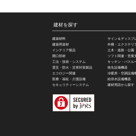
建材を探す
建築材料
サイン＆ディスプ
建築用資材
外構・エクステリ
インテリア製品
土木・道路・公園
開口部材
ソフト関連・営業
工法・技術・システム
キッチン・バスル
震災・防火・災害対策製品
衛生設備機器
エコロジー関連
冷暖房・空調設備
医療・福祉・介護設備
給排水設備機器
セキュリティーシステム
建材用語から探す