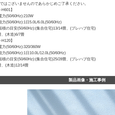
ではございませんのであらかじめご了承ください。
-H601】
力(50/60Hz):210W
(50/60Hz):1日5.0L/6.0L(50/60Hz)
積の目安(50/60Hz):(集合住宅)13/14畳、(プレハブ住宅)
1畳、(木造)6/7畳
-H120】
(50/60Hz):320/360W
(50/60Hz):1日10.0L/12.0L(50/60Hz)
積の目安(50/60Hz):(集合住宅)25/28畳、(プレハブ住宅)
2畳、(木造)12/14畳
製品画像・施工事例