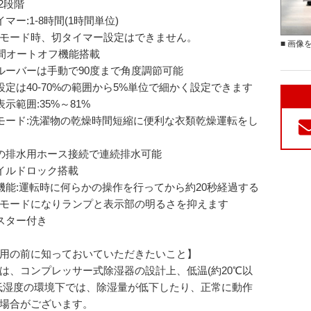
:2段階
マー:1-8時間(1時間単位)
モード時、切タイマー設定はできません。
■ 画像
時間オートオフ機能搭載
ルーバーは手動で90度まで角度調節可能
設定は40-70%の範囲から5%単位で細かく設定できます
表示範囲:35%～81%
モード:洗濯物の乾燥時間短縮に便利な衣類乾燥運転をし
の排水用ホース接続で連続排水可能
イルドロック搭載
機能:運転時に何らかの操作を行ってから約20秒経過する
モードになりランプと表示部の明るさを抑えます
スター付き
用の前に知っておいていただきたいこと】
は、コンプレッサー式除湿器の設計上、低温(約20℃以
低湿度の環境下では、除湿量が低下したり、正常に動作
場合がございます。