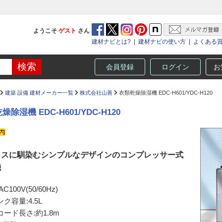
ようこそ
ゲスト
さん
建材ナビとは?
|
建材ナビの使い方
|
よくある
会員登録
ログイン
お
建築 設備 建材メーカー一覧
株式会社山善
衣類乾燥除湿機 EDC-H601/YDC-H120
燥除湿機 EDC-H601/YDC-H120
ィスに馴染むシンプルなデザインのコンプレッサー式
機
C100V(50/60Hz)
ク容量:4.5L
コード長さ:約1.8m