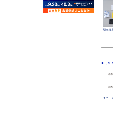
緊急簡
■ こ
スニー