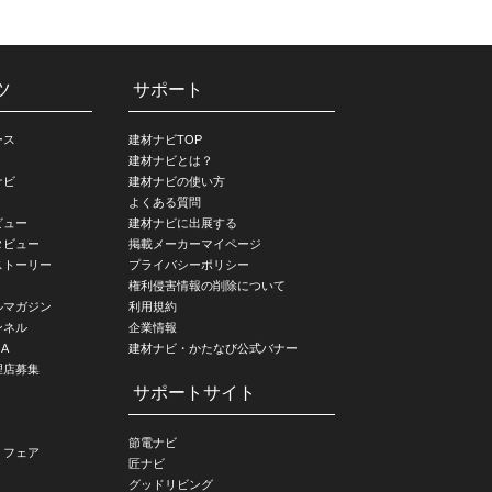
ツ
サポート
ース
建材ナビTOP
建材ナビとは？
ナビ
建材ナビの使い方
よくある質問
ビュー
建材ナビに出展する
タビュー
掲載メーカーマイページ
ストーリー
プライバシーポリシー
権利侵害情報の削除について
ルマガジン
利用規約
ンネル
企業情報
A
建材ナビ・かたなび公式バナー
理店募集
サポートサイト
節電ナビ
・フェア
匠ナビ
グッドリビング