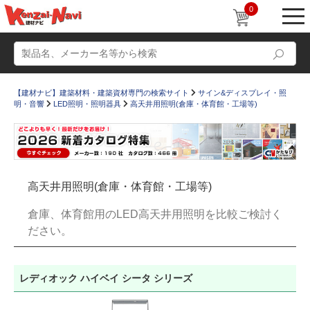
0
【建材ナビ】建築材料・建築資材専門の検索サイト
サイン&ディスプレイ・照
明・音響
LED照明・照明器具
高天井用照明(倉庫・体育館・工場等)
動画
ショールーム
高天井用照明(倉庫・体育館・工場等)
かたなび
コラム
倉庫、体育館用のLED高天井用照明を比較ご検討く
すまいリング
設計士インタビュー
ださい。
Q＆A
販売・施工代理店募集
お気に入り
レディオック ハイベイ シータ シリーズ