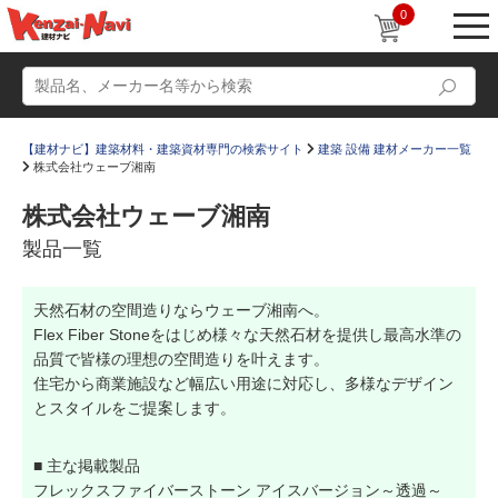
0
【建材ナビ】建築材料・建築資材専門の検索サイト
建築 設備 建材メーカー一覧
株式会社ウェーブ湘南
株式会社ウェーブ湘南
製品一覧
動画
ショールーム
天然石材の空間造りならウェーブ湘南へ。
かたなび
コラム
Flex Fiber Stoneをはじめ様々な天然石材を提供し最高水準の
すまいリング
設計士インタビュー
品質で皆様の理想の空間造りを叶えます。
住宅から商業施設など幅広い用途に対応し、多様なデザイン
Q＆A
販売・施工代理店募集
とスタイルをご提案します。
お気に入り
■ 主な掲載製品
フレックスファイバーストーン アイスバージョン～透過～