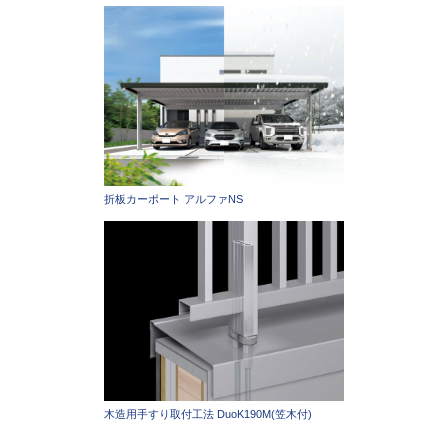
折板カーポート アルファNS
木造用手すり取付工法 DuoK190M(笠木付)