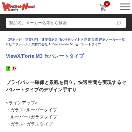
0
【建材ナビ】建築材料・建築資材専門の検索サイト
建築 設備 建材メーカー一覧
ビニフレーム工業株式会社
ViewX/Forte M3 セパレートタイプ
ViewX/Forte M3 セパレートタイプ
動画
ショールーム
プライバシー確保と景観を両立。快適空間を実現するセ
かたなび
コラム
パレートタイプのデザイン手すり
すまいリング
設計士インタビュー
<ラインアップ>
Q＆A
販売・施工代理店募集
・ガラス+ルーバータイプ
お気に入り
・ルーバー+ガラスタイプ
・ガラス+ガラスタイプ