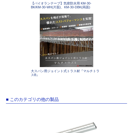
【パイオランテープ】気密防水用 KM-30-
BK/KM-30-WH(片面)、KM-30-DBK(両面)
大スパン用ジョイント式トラス材『マルチトラ
スB』
■ このカテゴリの他の製品