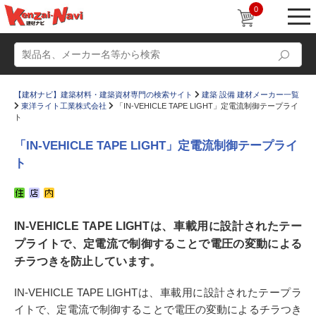
0
【建材ナビ】建築材料・建築資材専門の検索サイト
建築 設備 建材メーカー一覧
東洋ライト工業株式会社
「IN-VEHICLE TAPE LIGHT」定電流制御テープライ
ト
「IN-VEHICLE TAPE LIGHT」定電流制御テープライ
ト
動画
ショールーム
かたなび
コラム
IN-VEHICLE TAPE LIGHTは、車載用に設計されたテー
すまいリング
設計士インタビュー
プライトで、定電流で制御することで電圧の変動による
Q＆A
販売・施工代理店募集
チラつきを防止しています。
お気に入り
IN-VEHICLE TAPE LIGHTは、車載用に設計されたテープラ
イトで、定電流で制御することで電圧の変動によるチラつき