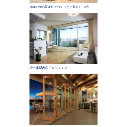
MADOBA<国産材でつくった木製窓> FIX窓
枠一体型内窓「メルウィン」