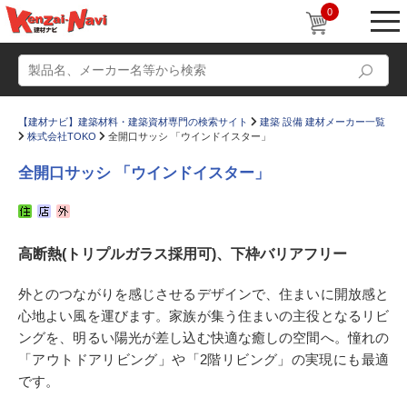
0
【建材ナビ】建築材料・建築資材専門の検索サイト
建築 設備 建材メーカー一覧
株式会社TOKO
全開口サッシ 「ウインドイスター」
全開口サッシ 「ウインドイスター」
動画
ショールーム
高断熱(トリプルガラス採用可)、下枠バリアフリー
かたなび
コラム
すまいリング
設計士インタビュー
外とのつながりを感じさせるデザインで、住まいに開放感と
心地よい風を運びます。家族が集う住まいの主役となるリビ
Q＆A
販売・施工代理店募集
ングを、明るい陽光が差し込む快適な癒しの空間へ。憧れの
お気に入り
「アウトドアリビング」や「2階リビング」の実現にも最適
です。