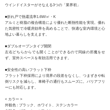
ウインドイスターがそなえる3つの「業界初」
■折れ戸で熱還流率1.6W/㎡・K
アルミと樹脂の複合構造により優れた断熱性能を実現。優れ
た気密性で冷暖房効率を高めることで、快適な室内環境と心
地よい暮らしを支えます。
■ダブルオープンタイプ開閉
左右どちらからでも開くことができるので同線の邪魔をせ
ず、室外スペースを有効活用できます。
■安全性の高いフラット下枠
フラット下枠採用により境界の段差をなくし、つまずきや転
倒リスクを減らし、車椅子の通行もスムーズに。バリアフリ
ーにも対応します。
< カラー >
外観色 : ブラック、ホワイト、ステンカラー