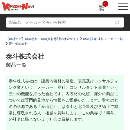
0
【建材ナビ】建築材料・建築資材専門の検索サイト
建築 設備 建材メーカー一覧
泰斗株式会社
泰斗株式会社
製品一覧
動画
ショールーム
泰斗株式会社は、建築内装材の製造、販売及びコンサルティ
かたなび
コラム
ング業という、メーカー、商社、コンサルタント事業という
すまいリング
設計士インタビュー
三つの機能を持った会社です。内装材の化粧、海外の商品に
ついては専門的見地から情報をご提供いたします。弊社の社
Q＆A
販売・施工代理店募集
名の語源である「泰山北斗」は泰山と北斗星及び学術上で非
常に尊敬される人、権威を意味します。この業界で「泰斗」
お気に入り
の社名に恥じないよう社会に貢献します。