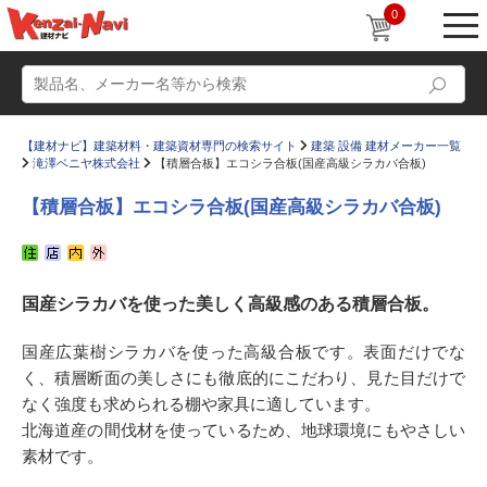
0
【建材ナビ】建築材料・建築資材専門の検索サイト
建築 設備 建材メーカー一覧
滝澤ベニヤ株式会社
【積層合板】エコシラ合板(国産高級シラカバ合板)
【積層合板】エコシラ合板(国産高級シラカバ合板)
動画
ショールーム
国産シラカバを使った美しく高級感のある積層合板。
かたなび
コラム
すまいリング
設計士インタビュー
国産広葉樹シラカバを使った高級合板です。表面だけでな
く、積層断面の美しさにも徹底的にこだわり、見た目だけで
Q＆A
販売・施工代理店募集
なく強度も求められる棚や家具に適しています。
お気に入り
北海道産の間伐材を使っているため、地球環境にもやさしい
素材です。