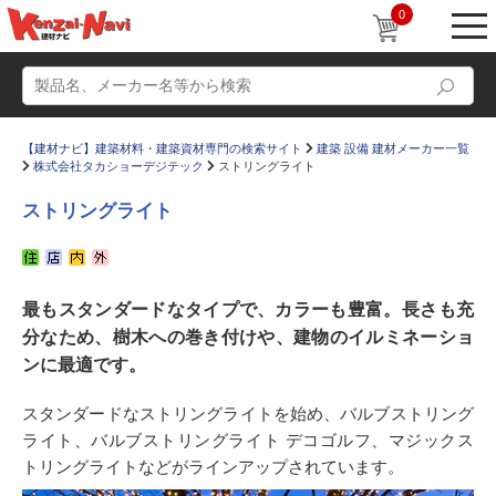
0
【建材ナビ】建築材料・建築資材専門の検索サイト
建築 設備 建材メーカー一覧
株式会社タカショーデジテック
ストリングライト
ストリングライト
動画
ショールーム
最もスタンダードなタイプで、カラーも豊富。 長さも充
かたなび
コラム
分なため、樹木への巻き付けや、建物のイルミネーショ
すまいリング
設計士インタビュー
ンに最適です。
Q＆A
販売・施工代理店募集
スタンダードなストリングライトを始め、バルブストリング
お気に入り
ライト、バルブストリングライト デコゴルフ、マジックス
トリングライトなどがラインアップされています。