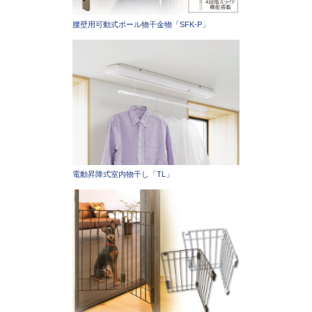
腰壁用可動式ポール物干金物「SFK-P」
電動昇降式室内物干し「TL」