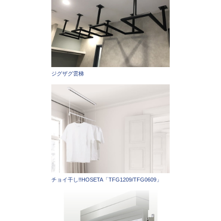
ジグザグ雲梯
チョイ干し!!HOSETA「TFG1209/TFG0609」