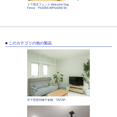
ドア用犬フェンス Welcome Dog
Fence「PG6055-B/PG6055-W」
■ このカテゴリの他の製品
吊下型室内物干金物「TA/TAP」