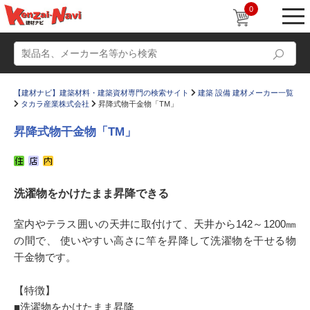
0
【建材ナビ】建築材料・建築資材専門の検索サイト
建築 設備 建材メーカー一覧
タカラ産業株式会社
昇降式物干金物「TM」
昇降式物干金物「TM」
動画
ショールーム
洗濯物をかけたまま昇降できる
かたなび
コラム
すまいリング
設計士インタビュー
室内やテラス囲いの天井に取付けて、天井から142～1200㎜
の間で、 使いやすい高さに竿を昇降して洗濯物を干せる物
Q＆A
販売・施工代理店募集
干金物です。
お気に入り
【特徴】
■洗濯物をかけたまま昇降