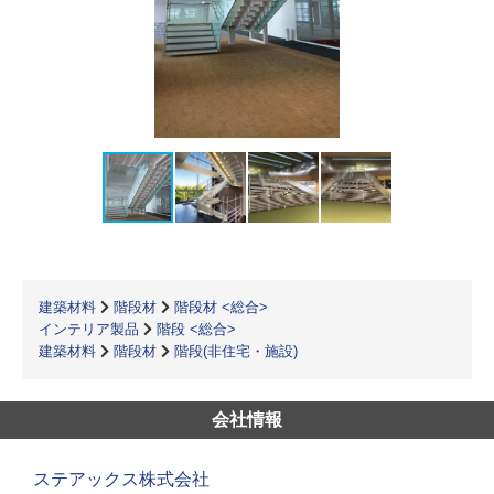
建築材料
階段材
階段材 <総合>
インテリア製品
階段 <総合>
建築材料
階段材
階段(非住宅・施設)
会社情報
ステアックス株式会社