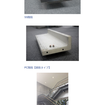
SS階段
PC階段【踏段タイプ】