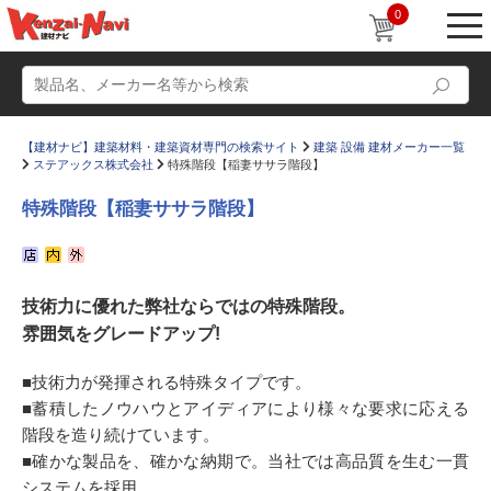
0
【建材ナビ】建築材料・建築資材専門の検索サイト
建築 設備 建材メーカー一覧
ステアックス株式会社
特殊階段【稲妻ササラ階段】
特殊階段【稲妻ササラ階段】
動画
ショールーム
技術力に優れた弊社ならではの特殊階段。
かたなび
コラム
雰囲気をグレードアップ!
すまいリング
設計士インタビュー
■技術力が発揮される特殊タイプです。
Q＆A
販売・施工代理店募集
■蓄積したノウハウとアイディアにより様々な要求に応える
お気に入り
階段を造り続けています。
■確かな製品を、確かな納期で。当社では高品質を生む一貫
システムを採用。