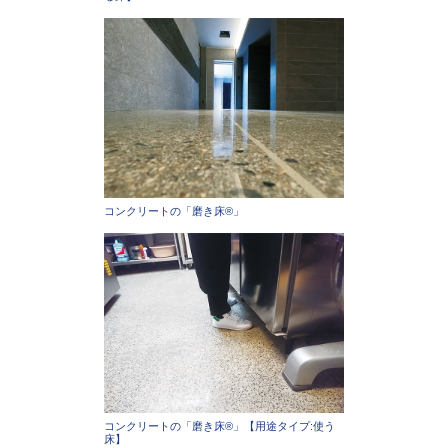
コンクリートの「磨き床®」
コンクリートの「磨き床®」【用途タイプ:使う
床】