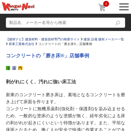
0
【建材ナビ】建築材料・建築資材専門の検索サイト
建築 設備 建材メーカー一覧
新東工業株式会社
コンクリートの「磨き床®」店舗事例
コンクリートの「磨き床®」店舗事例
動画
ショールーム
剥がれにくく、汚れに強い床工法
かたなび
コラム
すまいリング
設計士インタビュー
新東のコンクリート磨き床は、素地となるコンクリートを磨
き上げて床面を作ります。
Q＆A
販売・施工代理店募集
コンクリートに無機系薬剤(強化剤・保護剤)を染み込ませる
お気に入り
ため、一般的な塗床のような塗膜が無く、経年劣化による床
の剥がれが起きにくいという特徴があります。また、平坦な
床面となるため、働く人が安全で快適に作業することができ