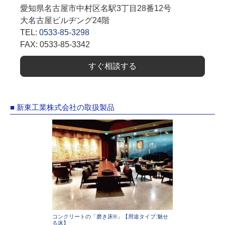
愛知県名古屋市中村区名駅3丁目28番12号
大名古屋ビルヂング24階
TEL:
0533-85-3298
FAX: 0533-85-3342
すぐ相談する
■ 新東工業株式会社の取扱製品
コンクリートの「磨き床®」【用途タイプ:魅せ
る床】