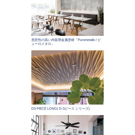
意匠性の高い内装用金属塗材「Purometallo / ピ
ューロメタロ」
D3-PIECE LONG( D-3ピース シリーズ)