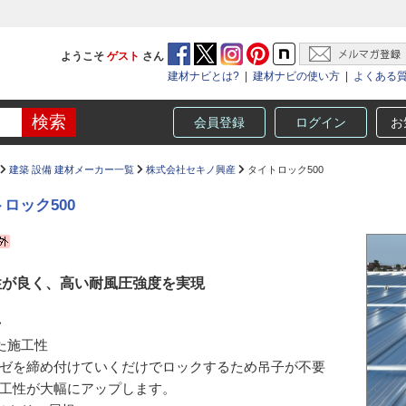
ようこそ
ゲスト
さん
建材ナビとは?
|
建材ナビの使い方
|
よくある
会員登録
ログイン
お
建築 設備 建材メーカー一覧
株式会社セキノ興産
タイトロック500
ロック500
性が良く、高い耐風圧強度を実現
>
た施工性
ゼを締め付けていくだけでロックするため吊子が不要
工性が大幅にアップします。