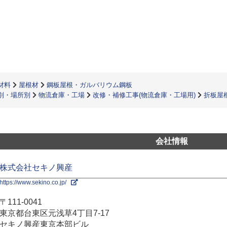
材料
屋根材
鋼板屋根・ガルバリウム鋼板
別・場所別
物流倉庫・工場
改修・補修工事(物流倉庫・工場用)
折板屋
会社情報
株式会社セキノ興産
https://www.sekino.co.jp/
〒111-0041
東京都台東区元浅草4丁目7-17
セキノ興産東京本部ビル