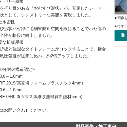
メトリー屋根
を折り目のある『おむすび形状』が、安定したシーマー
状として、シンメトリーな美観を実現しました。
■ 画像
た水密性
■ 今す
び形状ハゼ部に毛細管防止空間を設けることでハゼ部の
全性が格段に向上しました。
度な折板屋根
折板と強固なタイトフレームがロックすることで、接合
風圧強度が従来に比べ、約2倍アップしました。
30分耐火構造認定>
.8～1.0mm
0RF-2019(高充填フォームプラスチック4mm)
.6～1.0mm
0RF-0940-3(ガラス繊維系無機質断熱材5mm)
はお問い合わせください。
製品画像・施工事例