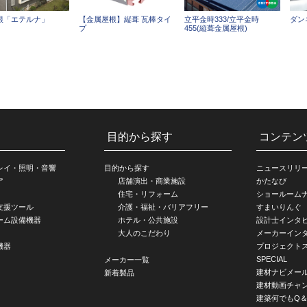
根「エテルナ」
【金属屋根】縦葺 瓦棒タイ
立平金時333/立平金時
ダンネ
プ
455(縦葺金属屋根)
目的から探す
コンテン
レイ・照明・音響
目的から探す
ニュースリリ
ア
店舗演出・商業施設
かたなび
住宅・リフォーム
ショールーム
支援ツール
介護・福祉・バリアフリー
すまいりんぐ
ーム設備機器
ホテル・公共施設
設計士インタ
大人のこだわり
メーカーイン
機器
プロジェクト
SPECIAL
メーカー一覧
建材ナビメー
新着製品
建材動画チャ
建築何でもQ＆