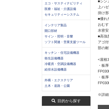
■シン
エコ・サスティナビリティ
上ハゼ
医療・福祉・介護設備
掛け形
セキュリティーシステム
■優れ
おむす
インテリア製品
水密安
開口部材
■高強
サイン・照明・音響
アゴ付
ソフト関連・営業支援ツール
部の耐
キッチン・住宅設備機器
衛生設備機器
<屋根
冷暖房・空調設備機器
・板厚0
給排水設備機器
FP03
・板厚0
外構・エクステリア
FP03
土木・道路・公園
※詳細
目的から探す