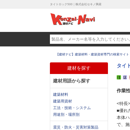
タイトロック500｜株式会社セキノ興産
【建材ナビ】建築材料・建築資材専門の検索サイト
タイト
建材を探す
建材用語から探す
作業
建築材料
建築用資材
<特長
工法・技術・システム
■優れ
用途別・場所別
本体ハ
で、施
震災・防火・災害対策製品