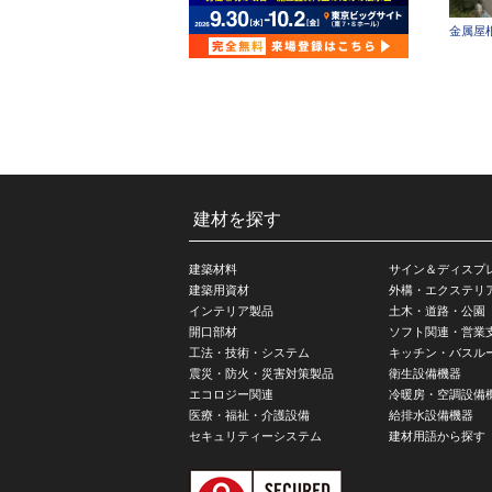
金属屋
建材を探す
建築材料
サイン＆ディスプ
建築用資材
外構・エクステリ
インテリア製品
土木・道路・公園
開口部材
ソフト関連・営業
工法・技術・システム
キッチン・バスル
震災・防火・災害対策製品
衛生設備機器
エコロジー関連
冷暖房・空調設備
医療・福祉・介護設備
給排水設備機器
セキュリティーシステム
建材用語から探す