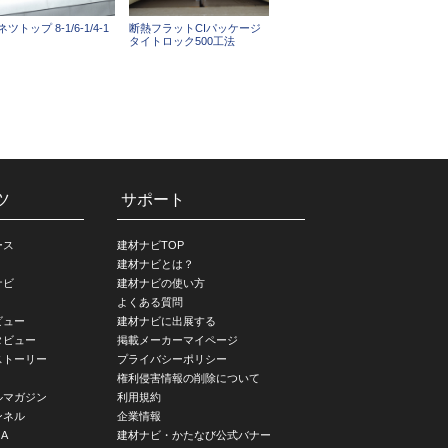
ツトップ 8-1/6-1/4-1
断熱フラットCIパッケージ
タイトロック500工法
ツ
サポート
ース
建材ナビTOP
建材ナビとは？
ナビ
建材ナビの使い方
よくある質問
ビュー
建材ナビに出展する
タビュー
掲載メーカーマイページ
ストーリー
プライバシーポリシー
権利侵害情報の削除について
ルマガジン
利用規約
ンネル
企業情報
A
建材ナビ・かたなび公式バナー