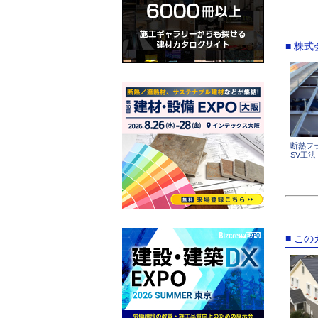
■ 株
断熱フ
SV工法
■ こ