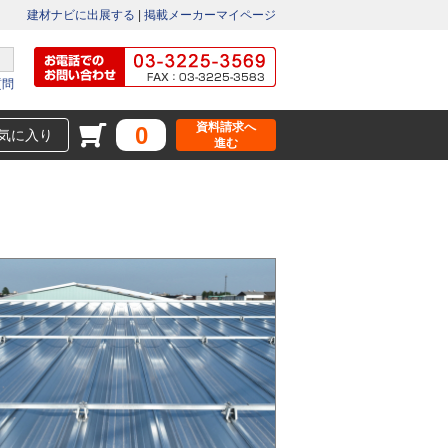
建材ナビに出展する
|
掲載メーカーマイページ
質問
資料請求へ
0
気に入り
進む