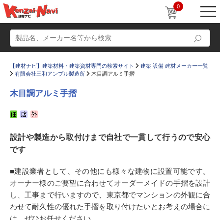
0
【建材ナビ】建築材料・建築資材専門の検索サイト
建築 設備 建材メーカー一覧
有限会社三和アンプル製造所
木目調アルミ手摺
木目調アルミ手摺
動画
ショールーム
設計や製造から取付けまで自社で一貫して行うので安心
かたなび
コラム
です
すまいリング
設計士インタビュー
■建設業者として、その他にも様々な建物に設置可能です。
Q＆A
販売・施工代理店募集
オーナー様のご要望に合わせてオーダーメイドの手摺を設計
お気に入り
し、工事まで行いますので、東京都でマンションの外観に合
わせて耐久性の優れた手摺を取り付けたいとお考えの場合に
は、ぜひお任せください。