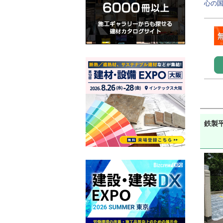
心の国
鉄製