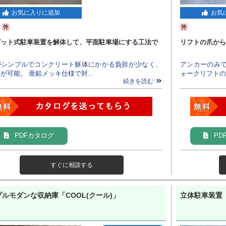
お気に入りに追加
お気
ピット式駐車装置を解体して、平面駐車場にする工法で
リフトの爪から
がシンプルでコンクリート躯体にかかる負担が少なく、
アンカーのみで
が可能。 亜鉛メッキ仕様で対...
ォークリフトの
続きを読む
PDFカタログ
PD
すぐに相談する
ルモダンな収納庫「COOL(クール)」
立体駐車装置