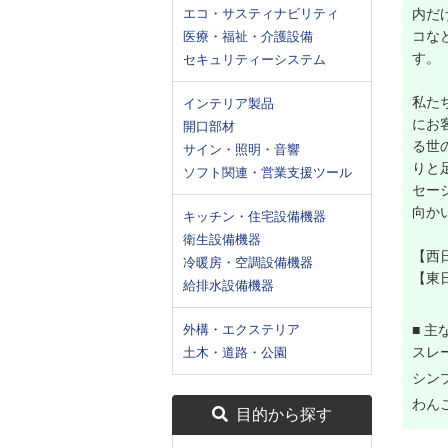
エコ・サスティナビリティ
内だ
コな
医療・福祉・介護設備
す。
セキュリティーシステム
私た
インテリア製品
にお
開口部材
る世
サイン・照明・音響
りと
ソフト関連・営業支援ツール
セー
向か
キッチン・住宅設備機器
衛生設備機器
【西日
冷暖房・空調設備機器
【東日
給排水設備機器
外構・エクステリア
■ 主
スレー
土木・道路・公園
シン
わん
目的から探す