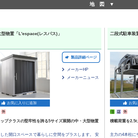
地図
サンキン株式会社
型物置「L'espace(レスパス)」
二段式駐車装置
製品詳細ページ
メーカーHP
メーカーニュース
お気に入りに追加
お気
トップクラスの堅牢性を誇る5サイズ展開の中・大型物置
積載荷重を2.5
とした開口スペースで暮らしに空間をプラスします。 安
主力の4本柱に