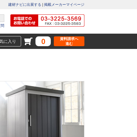
建材ナビに出展する
|
掲載メーカーマイページ
質問
資料請求へ
0
気に入り
進む