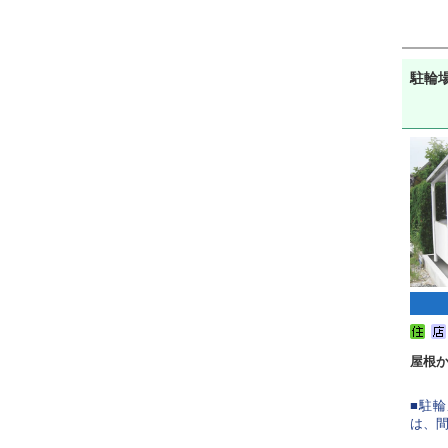
駐輪
屋根
■駐
は、間