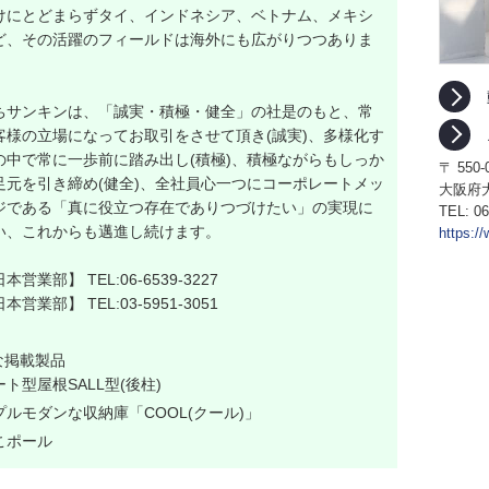
けにとどまらずタイ、インドネシア、ベトナム、メキシ
ど、その活躍のフィールドは海外にも広がりつつありま
ちサンキンは、「誠実・積極・健全」の社是のもと、常
客様の立場になってお取引をさせて頂き(誠実)、多様化す
の中で常に一歩前に踏み出し(積極)、積極ながらもしっか
〒 550-
足元を引き締め(健全)、全社員心一つにコーポレートメッ
大阪府大
ジである「真に役立つ存在でありつづけたい」の実現に
TEL:
06
い、これからも邁進し続けます。
https:/
本営業部】 TEL:06-6539-3227
本営業部】 TEL:03-5951-3051
な掲載製品
ト型屋根SALL型(後柱)
プルモダンな収納庫「COOL(クール)」
こポール