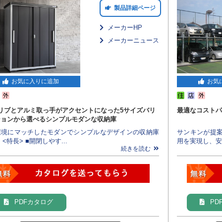
製品詳細ページ
メーカーHP
メーカーニュース
お気に入りに追加
お気
リブとアルミ取っ手がアクセントになった5サイズバリ
最適なコストパ
ションから選べるシンプルモダンな収納庫
環境にマッチしたモダンでシンプルなデザインの収納庫
サンキンが提
 <特長> ■開閉しやす...
用を実現し、安
続きを読む
PDFカタログ
PD