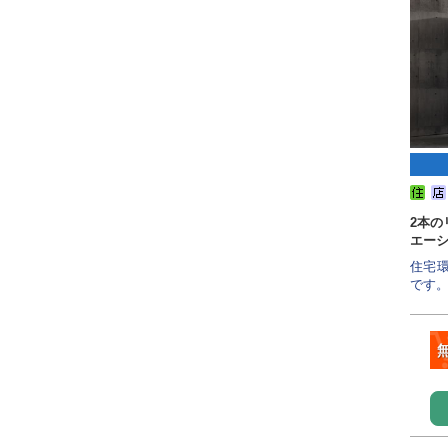
2本の
エー
住宅
です。