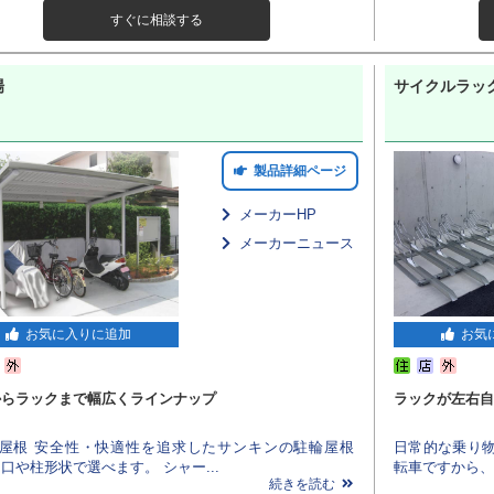
すぐに相談する
場
サイクルラッ
製品詳細ページ
メーカーHP
メーカーニュース
お気に入りに追加
お気
からラックまで幅広くラインナップ
ラックが左右自
輪屋根 安全性・快適性を追求したサンキンの駐輪屋根
日常的な乗り物
口や柱形状で選べます。 シャー...
転車ですから、
続きを読む