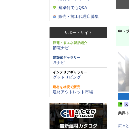
建築何でもQ&A
販売・施工代理店募集
中・大
サポートサイト
節電・省エネ製品紹介
節電ナビ
建築家ギャラリー
匠ナビ
インテリアギャラリー
グッドリビング
建材を格安で販売
建材アウトレット市場
業界
広々