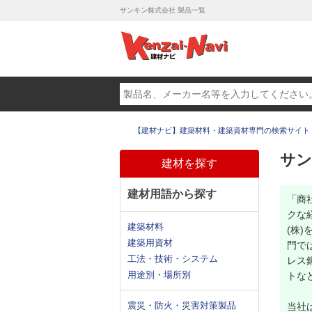
サンキン株式会社 製品一覧
【建材ナビ】建築材料・建築資材専門の検索サイト
サン
建材を探す
建材用語から探す
「商
クな
建築材料
(株
建築用資材
門で
工法・技術・システム
レス
用途別・場所別
トな
震災・防火・災害対策製品
当社