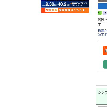
既設
す
構造
短工期
シンプ