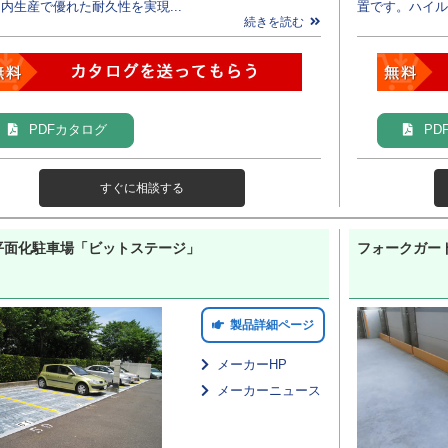
内生産で優れた耐久性を実現...
置です。ハイル
続きを読む
PDFカタログ
PD
すぐに相談する
平面化駐車場「ビットステージ」
フォークガー
製品詳細ページ
メーカーHP
メーカーニュース