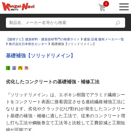
0
【建材ナビ】建築材料・建築資材専門の検索サイト
建築 設備 建材メーカー一覧
株式会社日本衛生センター
基礎補強【ソリッドリメイン】
基礎補強【ソリッドリメイン】
動画
ショールーム
劣化したコンクリートの基礎補強・補修工法
かたなび
コラム
すまいリング
設計士インタビュー
『ソリッドリメイン』は、エポキシ樹脂でアラミド繊維シー
トをコンクリート表面に接着固定させる連続繊維補強工法に
Q＆A
販売・施工代理店募集
なります。劣化やクラック(ひび割れ)が発生したコンクリー
お気に入り
ト基礎の補強・補修に適した工法で、従来のコンクリート増
し打ち工法や鋼板巻立て工法等と比較して工費節減と工期短
縮が可能です。