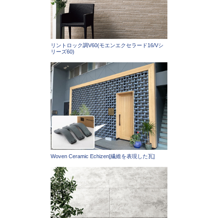
リントロック調V60(モエンエクセラード16/Vシ
リーズ60)
Woven Ceramic Echizen[繊維を表現した瓦]