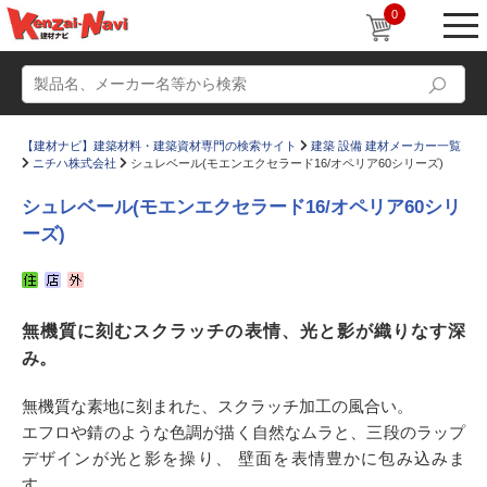
0
【建材ナビ】建築材料・建築資材専門の検索サイト
建築 設備 建材メーカー一覧
ニチハ株式会社
シュレベール(モエンエクセラード16/オペリア60シリーズ)
シュレベール(モエンエクセラード16/オペリア60シリ
ーズ)
動画
ショールーム
かたなび
コラム
無機質に刻むスクラッチの表情、光と影が織りなす深
すまいリング
設計士インタビュー
み。
Q＆A
販売・施工代理店募集
無機質な素地に刻まれた、スクラッチ加工の風合い。
お気に入り
エフロや錆のような色調が描く自然なムラと、三段のラップ
デザインが光と影を操り、 壁面を表情豊かに包み込みま
す。