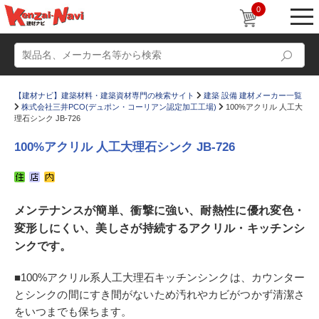
0
【建材ナビ】建築材料・建築資材専門の検索サイト
建築 設備 建材メーカー一覧
株式会社三井PCO(デュポン・コーリアン認定加工工場)
100%アクリル 人工大
理石シンク JB-726
100%アクリル 人工大理石シンク JB-726
動画
ショールーム
かたなび
コラム
メンテナンスが簡単、衝撃に強い、耐熱性に優れ変色・
変形しにくい、美しさが持続するアクリル・キッチンシ
すまいリング
設計士インタビュー
ンクです。
Q＆A
販売・施工代理店募集
■100%アクリル系人工大理石キッチンシンクは、カウンター
お気に入り
とシンクの間にすき間がないため汚れやカビがつかず清潔さ
をいつまでも保ちます。