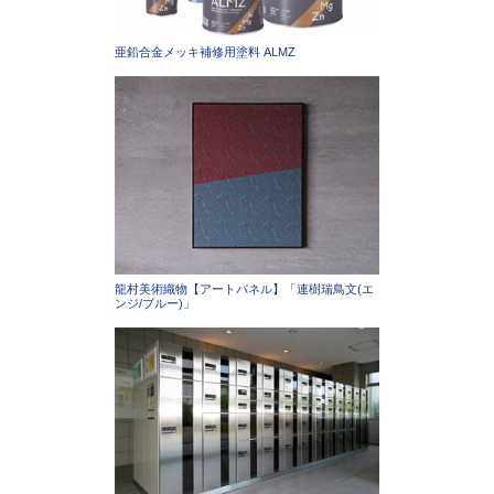
亜鉛合金メッキ補修用塗料 ALMZ
龍村美術織物【アートパネル】「連樹瑞鳥文(エ
ンジ/ブルー)」