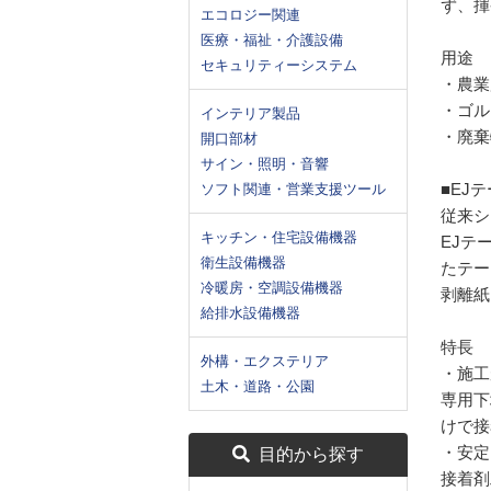
ず、揮
エコロジー関連
医療・福祉・介護設備
用途
セキュリティーシステム
・農業
・ゴル
インテリア製品
・廃棄
開口部材
サイン・照明・音響
■EJ
ソフト関連・営業支援ツール
従来シ
キッチン・住宅設備機器
EJテ
衛生設備機器
たテー
冷暖房・空調設備機器
剥離紙
給排水設備機器
特長
外構・エクステリア
・施工
土木・道路・公園
専用下
けで接
・安定
目的から探す
接着剤