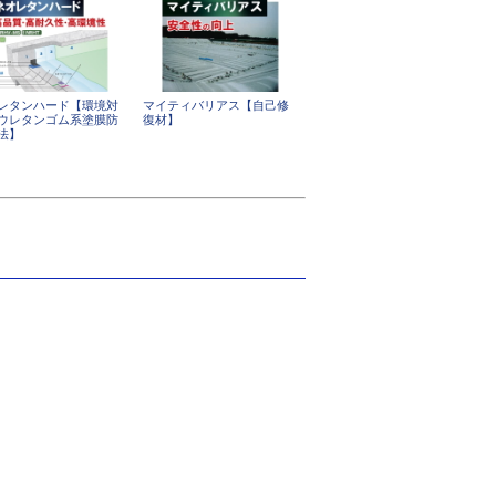
レタンハード【環境対
マイティバリアス【自己修
ウレタンゴム系塗膜防
復材】
法】