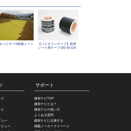
オバリヤー®防根シート
【パイオランテープ】防草
シート用テープ BS-40-GR
ツ
サポート
ース
建材ナビTOP
建材ナビとは？
ナビ
建材ナビの使い方
よくある質問
ビュー
建材ナビに出展する
タビュー
掲載メーカーマイページ