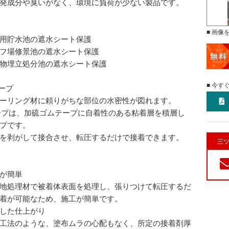
発成分や臭いがなく、環境に負荷が少ない製品です。
■ 画像
用貯水池の遮水シート保護
フ場修景池の遮水シート保護
物埋立処分池の遮水シート保護
■ 今す
テープ
ーリング材に頼りがちな部位の水密性が図れます。
ープは、加硫ゴムテープに自着性のある粘着層を積層し
プです。
を剥がして接合させ、転圧するだけで接着できます。
三ツ
が簡単
地処理材で被着体表面を処理し、張りつけて転圧するだ
着が可能なため、施工が簡単です。
した仕上がり
工法のような、塗布ムラの心配もなく、所定の接着剤厚