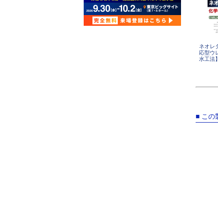
ネオレ
応型ウ
水工法
■ こ