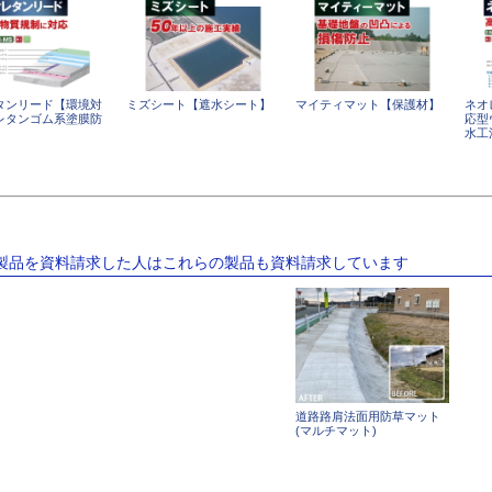
タンリード【環境対
ミズシート【遮水シート】
マイティマット【保護材】
ネオ
レタンゴム系塗膜防
応型
】
水工
の製品を資料請求した人はこれらの製品も資料請求しています
道路路肩法面用防草マット
(マルチマット)