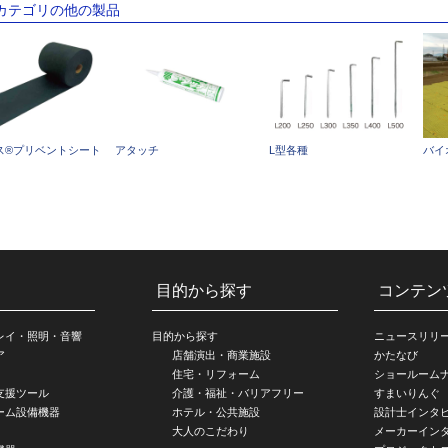
のカテゴリの他の製品
ス®︎プリベントシート
アタッチ
L型各種
バイ
目的から探す
コンテン
レイ・照明・音響
目的から探す
ニュースリリ
ア
店舗演出・商業施設
かたなび
住宅・リフォーム
ショールーム
支援ツール
介護・福祉・バリアフリー
すまいりんぐ
ーム設備機器
ホテル・公共施設
設計士インタ
大人のこだわり
メーカーイン