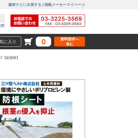
建材ナビに出展する
|
掲載メーカーマイページ
質問
資料請求へ
0
気に入り
進む
ープ【副資材】