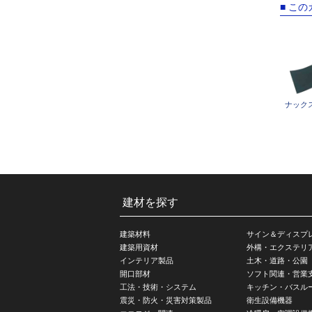
■ こ
ナック
建材を探す
建築材料
サイン＆ディスプ
建築用資材
外構・エクステリ
インテリア製品
土木・道路・公園
開口部材
ソフト関連・営業
工法・技術・システム
キッチン・バスル
震災・防火・災害対策製品
衛生設備機器