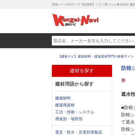
防根シート/EJテープ【副資材】｜三ツ星ベルト株式会社 建
【建材ナビ】建築材料・建築資材専門の検索サイト
防根
建材を探す
建材用語から探す
遮水
建築材料
建築用資材
■防根
工法・技術・システム
防根シ
用途別・場所別
て遮水
防根シ
震災・防火・災害対策製品