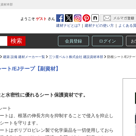
設資材本部
ようこそ
ゲスト
さん
建材ナビとは?
|
建材ナビの使い方
|
よくある
会員登録
ログイン
お
建築 設備 建材メーカー一覧
三ツ星ベルト株式会社 建設資材本部
防根シート/EJテ
シート/EJテープ【副資材】
性と水密性に優れるシート保護資材です。
シート
ートは、根茎の伸長方向を抑制することで侵入を抑止し
シートを守ります。
ートはポリプロピレン製で化学薬品を一切使用しておら